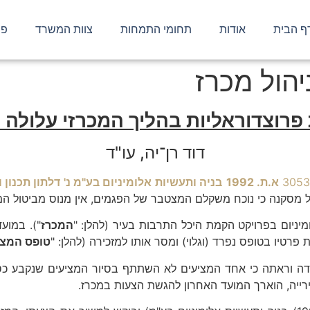
ף הבית
אודות
תחומי התמחות
צוות המשרד
פר
יהול מכרז
פרוצדוראליות בהליך המכרזי עלולה 
דוד רן־יה, עו"ד
א.ת. 1992
בניה ותעשיות אלומיניום בע"מ נ' דלתון תכנון 
לל מסקנה כי נוכח משקלם המצטבר של הפגמים, אין מנוס מביטול המ
מיניום בפרויקט הקמת היכל התרבות בעיר (להלן: "
המכרז
"). במוע
רטיו בטופס נפרד (וגלוי) ומסר אותו למזכירה (להלן: "
טופס המצי
ה וראתה כי אחד המציעים לא השתתף בסיור המציעים שנקבע כסיו
ייה, הוארך המועד האחרון להגשת הצעות במכרז.