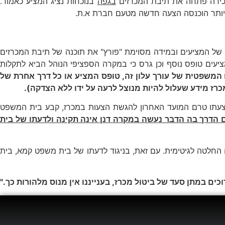
בגפה
בנוכחות נציג המציע כאמור.
יותר הוכנסה הצעה חדשה מטעם חברת א.ת.
 של המציעים ובמידה מסוימת "פורץ" את תוכנה של תיבת המכרזים
ציעים טופס נוסף וכן גרס כי במקרה הספציפי הנוהל הביא לתקלות
 המשפטית של עורך עלון זה, טופס המציע או כל דרך אחרת של
כרז מידע שעלול להיות מנוצל לרעה על ידו ללא הצדקה).
הצעתו טרם המועד האחרון להגשת הצעות במכרז, קבע בית המשפט
 הדרך בה הדבר נעשה במקרה דנן אינה תקינה ולדעתו של בית
חלטה לגיטימית. עם זאת, בניגוד לדעתו של בית משפט קמא, בית
ם במתן סעד של ביטול מכרז, בענייננו אין מנוס מלהורות כך."