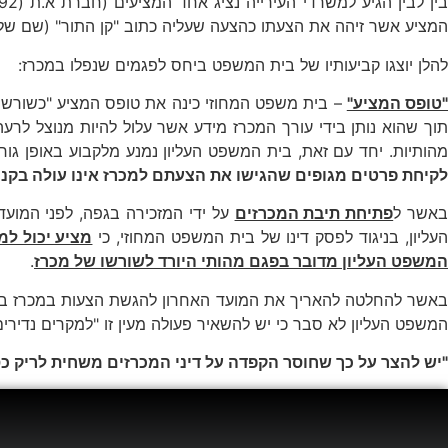
ין לבין הגיע למשרדי העירייה נציג אחד המציעים (חברת א.ת (1992) בניה ותעשיות אלומיניום בע"מ) וביקש למשוך את הצעתו. המזכירה פתחה את תיבת המכרזים
המציע אשר זיהה את הצעתו כהצעה שעליה כתוב "קן התור" (שם 
להלן יוצגו קביעותיו של בית המשפט ביחס לפגמים שנפלו במכרז:
טופס המציע"
– בית משפט המחוזי כינה את טופס המציע "כשורש כ
תוך שהוא נותן בידי עורך המכרז מידע אשר עלול להיות מנוצל לר
מהותיות. יחד עם זאת, בית המשפט העליון נמנע מלקבוע באופן גורף
לקיחת פרטים מגופים שהגישו את הצעתם למכרז אינו עולה בקנה א
אשר ל
פתיחת תיבת המכרזים
על ידי המזכירה בגפה, לפני המו
עליון, בניגוד לפסק דינו של בית המשפט המחוזי, כי
מציע יכול ל
המשפט העליון מדובר בפגם מהותי היורד לשורשו של מכרז
.
באשר להחלטה להאריך את המועד האחרון להגשת הצעות במכרז בהי
המשפט העליון לא סבר כי יש להשאיר פעולה מעין זו "למקרים נדירים
"יש להצר על כך שחוסר הקפדה על דיני המכרזים משחית לריק כספ