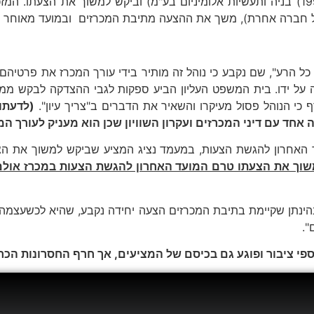
של חברה אחרת), משך את ההצעה מתיבת המכרזים ובמועד מאוחר 
ל הרע", שם נקבע כי נוהל זה מותיר בידי עורך המכרז את פרטיהם
עה על ידו. בית המשפט העליון הביע ספקות לגבי ההצדקה לבקש ממ
 כי הנוהל פסול מעיקרו והשאיר את הדברים ב"צריך עיון".
(לדעתו
חד עם דיני המכרזים ועקרון השוויון שכן הוא מעניק לעורך המ
עד האחרון להגשת הצעות, במעמד נציג המציע שביקש למשוך את 
משוך את הצעתו טרם המועד האחרון להגשת הצעות במכרז אולם
נתן שקיימת בתיבת המכרזים הצעה יחידה נקבע, שהיא לכשעצמה ה
".
י ציבור ופוגע גם בכיסם של המציעים, אך חרף החסרונות הכרוכי