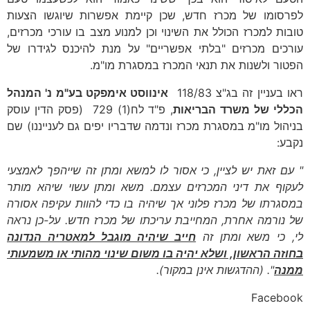
לפרסומו של מכרז חדש, שכן קיימת אפשרות שיוגשו הצעות
טובות למכרז הכולל את השינוי וכן למנוע מצב בו עורכי מכרזים,
עורכים מכרזים "בלתי אפשריים" על מנת להיכנס לגידרו של
הפטור ולשנות את תנאי המכרז במסגרת מו"מ.
ראו בעניין זה בג"צ 118/83
אינווסט אימפקט בע"מ נ' המנהל
הכללי של משרד הבריאות
, פ"ד לח(1) 729 (פסק הדין עוסק
בניהול מו"מ במסגרת מכרז ונדמה שדבריו יפים גם לענייננו) שם
נקבע:
" עם זאת יש לציין, כי אסור לו למשא ומתן זה שייהפך לאמצעי
לעקוף את דיני המכרזים עצמם. משא ומתן עשוי שיהא מותר
במסגרתו של מכרז פלוני אך שיהיה בו כדי להוות עקיפה אסורה
של נורמה אחרת, המחייבת עריכתו של מכרז חדש. על-כן נראה
לי, כי משא ומתן זה
חייב שיהיה מוגבל למאטריה הנדונה
בחוזה הראשון, ושלא יהיה בו משום שינוי מהותי או משמעותי
ממנה
". (ההדגשות אינן במקור).
Facebook