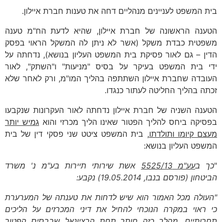
בית המשפט לעניינים מנהליים דחה את טענות חברת איילון.
הטענה הראשונה של חברת איילון, שהיא לדעת הח"מ טענה
משפטית כבדת משקל (אשר לא ניתן לה המשקל הראוי בפסק
הדין – גם לאור פסיקת בית המשפט העליון בנושא), נדחתה על
ידי בית המשפט בעיקר על בסיס "מניעות" ו"השתק", לאור
העובדה שחברת איילון השתתפה בהליך המו"מ, ורק לאחר שלא
זכתה בהליך החליטה לעתור כנגדו.
הטענה השניה של חברת איילון נדחתה לאור העקרונות שנקבעו
בפסיקה ביחס להליך הפטור שאינו הליך מכרזי והוא
גמיש יותר
מעצם קיומו ותולדתו
, בית המשפט ציטט שני פסקי דין של בית
המשפט העליון בנושא:
"
כך ב
עע"מ 5525/13
אשת שירותי תיירות בע"מ נ' משרד
הביטחון (פורסם בנבו, 19.05.2014) נקבע:
"העולה מכל האמור הוא שיש לדחות את טענתה של המערערת
כי ראוי במקרה הנוכחי להחיל את דיני המכרזים על הליכים
תחרותיים. מהלך כזה חותר תחת הרציונאל שבבסיס הפטור