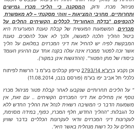
מניהול מכרז. ודוק,
המסקנה כי הליכי מכרז גמישים
ותחרותיים, מחויבי המציאות – וזוהי מסקנתי – לא מאפשרת
להכפיפם "בדלת האחורית" לכללים הקשיחים החלים על
מכרזים
. המשמעות המעשית של קבלת טענת המערערת היא
ביטול ההליך הלכה למעשה, ולכך לא אוכל להסכים. טענת
המבקשת לפיה יש להחיל את דיני המכרזים במלואם על הליך
אשר זכה לפטור ממכרז אינה עולה בקנה אחד עם ההיגיון העומד
ביסודו של מתן הפטור". (ההדגשות אינן במקור).
וכן נקבע ב
רע"א 2793/14
טייפון קבלנים בע"מ נ' הרשות לפיתוח
כלכלי תל אביב יפו בע"מ (פורסם בנבו, 11.08.2014)
" על הליכים תחרותיים שנקבעו לאחר קבלת פטור מניהול מכרז
נוסף אין מחילים את דיני המכרזים הקשיחים .. עם זאת, אין
משמעות הדבר כי המשיבה רשאית לנהל את ההליך החדש ללא
כל הגבלות: "ההליך החדש, חלף המכרז, כפוף, במידה מסוימת,
לעקרונות דיני המכרזים וודאי לעקרונות הכלליים בדבר שוויון
החלים על כל רשות מנהלית באשר היא".