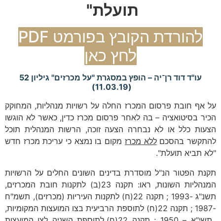
תועלת"
להורדת הקובץ בפורמט PDF
לחץ כאן
עו"ד דוד רן־יה – הופץ במסגרת "על מכרזים" גיליון 52
(11.03.19)
על אף חובת פרסום המכרז החלה על רשויות מנהליות, המחוקק
הכיר בסיטואציה – בה לאחר פרסום מכרז כדין, כאשר לא הוגשו
הצעות כלל או לא נבחרה הצעה זוכה, הרשות המנהלית תוכל
להתקשר בהסכם
ללא מכרז
מקום בו נמצא כי עריכת מכרז חדש
"לא תביא תועלת".
תקנת הפטור הנ"ל מוסדרת בדינים השונים החלים על הרשויות
המנהליות השונות, ראו: תקנה 23(ב) לתקנות חובת המכרזים,
תשנ"ג -1993 ; תקנה 22(ח) לתקנות העיריות (מכרזים), תשמ"ח
-1987 ; תקנה 22(ח) לתוספת הרביעית בצו המועצות המקומיות,
תשי"א – 1950 ; תקנה 22(ח) לתוספת השניה לצו המועצות