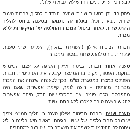
קבעה כי "עריכת מכרז חדש לא תביא תועלת".
פסק הדין דן בטענות שונות שהעלו הצדדים להליך, לרבות טענת
שיהוי, מניעות וכיו'.
בעלון זה נתמקד בטענה ביחס להליך
ההתקשרות לאחר ביטול המכרז והחלטה על התקשרות ללא
מכרז.
חברת הביטוח איילון (העותרת בהליך), העלתה שתי טענות
עיקריות ביחס להתקשרות בפטור ממכרז:
טענה אחת
: חברת הביטוח איילון השיגה על עצם השימוש
בתקנת הפטור, מקום בו המועצה קיבלה את הסתייגויות חברת
הפניקס במכרז במסגרת מו"מ ובכך לטענתה שינתה את המכרז
מבחינה מהותית – רוצה לומר, קיימת אפשרות שאם היה
מתפרסם מכרז פומבי עם ההסתייגויות הנ"ל, היתה אפשרות
להגיש הצעה טובה למכרז ללא הסתייגויות.
טענה שניה
:
חברת הביטוח איילון טענה כי הליך המו"מ צריך
שיתנהל תחת כללים של שוויון והגינות, כאשר היא הלינה כי לא
ניתנה לה ההזדמנות לשפר את הצעתה כפי שניתנה למתחריה.