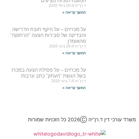
המענה לפניות מציעים
ד.רן־יה
20 ביולי 2020
המשך קריאה »
על מכרזים – על היקף חובת הדרישה
והבדיקה של סבירות הצעה "הרחוקה"
מהאומדן
ד.רן־יה
29 ביוני 2020
המשך קריאה »
על מכרזים – על פסילת הצעה במכרז
בשל הגשת "העתק" כתב ערבות
ד.רן־יה
7 ביוני 2020
המשך קריאה »
משרד עורכי דין ד.רן־יה 2026Ⓒ כל הזכויות שמורות