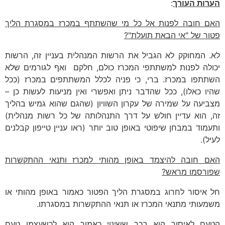
הערות העורך
:
האם חובה לפנות אל כל מי שהשתתף במכרז במסגרת הליך
פטור של "אי הבאת תועלת"?
לא. המחוקק לא הגביל את הרשות המנהלית בעניין זה, הרשות
יכולה לפנות למשתתפי המכרז כולם, חלקם ואף לגורמים שלא
השתתפו במכרז. ברי, כי פניה לכלל המשתתפים במכרז (ככל
שהיו כאלו), ככל שהדבר ניתן ואפשרי ואין מניעות לעשות כן –
מצביעה על שמירה של עקרון השוויון (שהגם שהוא גמיש בהליך
זה, הוא עדיין חולש על דרך התנהלותה של כל רשות מנהלית)
ותעמוד במבחן שיפוטי באופן טוב יותר (ראו עניין טייפון קבלנים
לעיל).
האם חובה להיצמד באופן מהותי למכרז ותנאי ההתקשרות
שפורסמו מראש?
חל איסור לחרוג במסגרת הליך הפטור כאמור באופן מהותי או
משמעותי מתנאי המכרז או תנאי ההתקשרות במסגרתו.
הטעם לאיסור הוא בכך ששינוי כאמור הוא לכשעצמו טעם