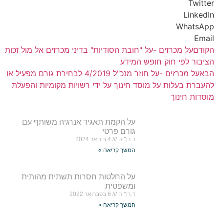
Twitter
LinkedIn
WhatsApp
Email
הקודם
על מכרזים -על "חובת הסודיות" בדיני מכרזים אל מול זכות
הציבור לפי חוק חופש המידע
הבא
על מכרזים -על חוזר מנכ"ל 4/2019 לבחירת גורם מפעיל או
להעברת בעלות על מוסד חינוך על ידי רשויות מקומיות והפעלת
מוסדות חינוך
על הקמת תאגיד אנרגיה משותף עם
גורם פרטי
ד.רן־יה
4 בינואר 2024
המשך קריאה »
על החלטות חסרות תשתית מהותית
ומשפטית
ד.רן־יה
6 בפברואר 2022
המשך קריאה »