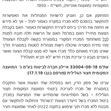
המקומיות (מועצות אזוריות), תשי"ח – 1950.
המחוקק אם כן, העניק לרשויות המנהליות את האפשרות
להתקשר בהסכם ללא מכרז במקרה כאמור לעיל – אך לא פירש
או התווה את הדרך ביחס ליצירת התקשרות כאמור: האם בקבלת
הצעות מחיר? האם במו"מ? האם על הרשות חלה חובה לפנות
לכל
משתתפי המכרז המקורי במסגרת בקשה לקבלת הצעות?
מהי מידת הסטייה שיכולה רשות מנהלית לסטות במסגרת הליך
שאינו מכרזי מאותם כללי מכרז אשר לא מנעו קבלת הצעה ואשר
בעטיים נקבע כי עריכת מכרז חדש "לא תביא תועלת"?
עת"מ 33004-09-18
איילון חברה לביטוח בע"מ נ' המועצה
המקומית חצור הגלילית (פורסם בנבו 17.1.19)
:
עניינו של פסק הדין, הוא בפסילת שתי הצעות אשר התקבלו
במסגרת של מכרז לעריכת ביטוחי המועצה המקומית חצור
הגלילית – בשל הסתייגויות שהסתייגו שתי המציעות במכרז,
ביטול המכרז בשל היעדר הצעות "כשרות" והחלטה להתקשר עם
מבטח ללא מכרז תוך שימוש בתקנה 22(ח) לאחר שמועצת העיר