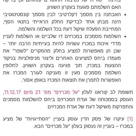
האם השלמתם פוגעת בעקרון השוויון.
האבחנה בין מסמך דקלרטיבי לבין מסמך קונסטיטוטיבי
הינה מבחן אחד לבדיקת החלק הראייתי בתנאי הסף,
המחייבת הפעלת שיקול דעת בכל השלמה והשלמה.
השלמות מסמכים במכרזים דו שלביים או השלמות לעניין
מדדי איכות במכרז עשויות להיות בעייתיות הרבה יותר –
שכן הן מאפשרות למציע בחלק מהמקרים "לשפר" את
מעמדו ביחס למציעים האחרים וליצור מניפולציות בניקוד
ההצעות במכרז, תוך פגיעה בעקרון השוויון. לחלופין
השלמת מסמכים מעין זו מעניקה לעורך המכרז את
האפשרות לתמרן את תוצאות המכרז באופן אסור.
תשומת לב קוראנו לעלון
"על מכרזים" מס' 21 מיום 11.12.17
,
העוסק בסמכותה של ועדת המכרזים ביחס להשלמות מסמכים
והתפרקות משיקול דעת של ועדת המכרזים
[1]
עיקרו של פסק הדין עוסק בעניין "הסתייגויות" של מציע
במכרז – בעניין זה נעסוק בעלון "על מכרזים" הבא.