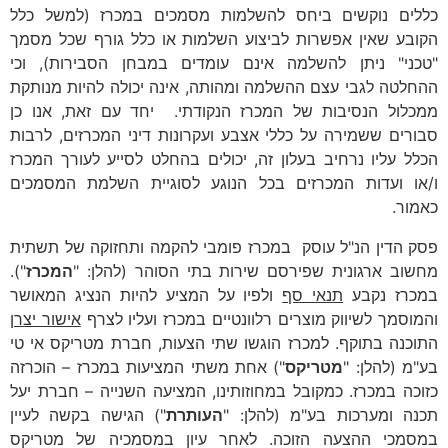
כללים נוקשים ביחס להשלמות מסמכים במכרז (למשל כלל
הקובע שאין אפשרות לביצוע השלמות או כלל גורף שכל מסמך
"טכני" ניתן להשלמה אינם עומדים במבחן הסבירות), וכי
ההחלטה לגבי עצם ההשלמה ומהותה, אינה יכולה להיות מנותקת
ממכלול הנסיבות של המכרז הנקודתי. יחד עם זאת, אנו כן
סבורים ששמירה על כללי אצבע ועקרונות דיני המכרזים, לרבות
הכלל עליו נרחיב בעלון זה, יכולים בהחלט לסייע לעורך המכרז
ו/או ועדות המכרזים בכל הנוגע לסוגיית השלמת המסמכים
כאמור.
פסק הדין הנ"ל עוסק במכרז פומבי להקמה ותחזוקה של תשתית
מחשוב ארגונית שפירסם שירות בתי הסוהר (להלן: "
המכרז
").
במכרז נקבע
תנאי סף
ולפיו על המציע להיות הנציג המאושר
והמוסמך לשיווק מוצרים רלוונטיים במכרז ועליו לצרף
אישור יצרן
התוכנה בתוקף. למכרז הוגשו שתי הצעות, חברת מטריקס אי טי
בע"מ (להלן: "
מטריקס
") אחת משתי המציעות במכרז – הוכרזה
כזוכה במכרז. כמקובל במחוזותינו, המציעה השנייה – חברת יעל
תכנה ומערכות בע"מ (להלן: "
העותרת
") הגישה בקשה לעיין
במסמכי ההצעה הזוכה. לאחר עיון במסמכיה של מטריקס