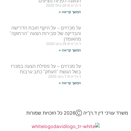
המענה לפניות מציעים
ד.רן־יה
20 ביולי 2020
המשך קריאה »
על מכרזים – על היקף חובת הדרישה
והבדיקה של סבירות הצעה "הרחוקה"
מהאומדן
ד.רן־יה
29 ביוני 2020
המשך קריאה »
על מכרזים – על פסילת הצעה במכרז
בשל הגשת "העתק" כתב ערבות
ד.רן־יה
7 ביוני 2020
המשך קריאה »
משרד עורכי דין ד.רן־יה 2026Ⓒ כל הזכויות שמורות