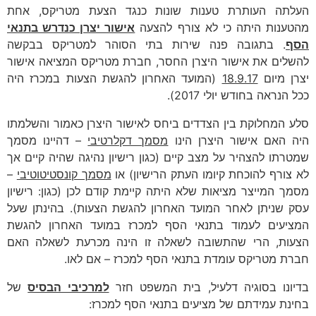
העלתה העותרת טענות שונות כנגד הצעת מטריקס, אחת
מהטענות היתה כי לא צורף להצעה
אישור יצרן כנדרש בתנאי
הסף
. בתגובה פנה שירות בתי הסוהר למטריקס בבקשה
להשלים את אישור היצרן החסר, חברת מטריקס המציאה אישור
יצרן מיום
18.9.17
(המועד האחרון להגשת הצעות במכרז היה
ככל הנראה בחודש יולי 2017).
סלע המחלוקת בין הצדדים ביחס לאישור היצרן כאמור והשלמתו
היה האם אישור היצרן הינו
מסמך דקלרטיבי
– דהיינו מסמך
שמטרתו להצהיר על מצב קיים (כגון רישיון נהיגה שהיה קיים אך
לא צורף להוכחת קיומו העתק הרישיון) או
מסמך קונסטיטוטיבי
–
מסמך המייצר מציאות שלא היתה קיימת קודם לכן (כגון: רישיון
עסק שניתן לאחר המועד האחרון להגשת הצעות). בהינתן שעל
המציעים לעמוד בתנאי הסף למכרז במועד האחרון להגשת
הצעות, הרי שהתשובה לשאלה זו הינה מכרעת לשאלה האם
חברת מטריקס עומדת בתנאי הסף למכרז – אם לאו.
בדיונו בסוגיה דלעיל, בית המשפט חזר
למרכיבי הבסיס
של
בחינת עמידתם של מציעים בתנאי הסף למכרז: