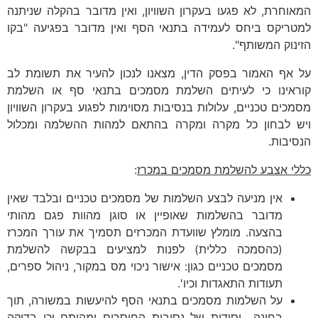
המאוחרת, לא פגעו בעקרון השוויון, ואין מדובר בהקלה שניתנה
למטריקס ביחס לעמידה בתנאי הסף ואין מדובר בפגיעה "בקו
הזינוק המשותף".
על אף האמור בפסק הדין, מצאנו לנכון להעיר את תשומת לב
קוראינו כי לעיתים השלמת מסמכים בתנאי סף או השלמת
מסמכים טכניים, עלולות בנסיבות מסוימות לפגוע בעקרון השוויון
ויש לבחון כל מקרה ומקרה בהתאם למהות ההשלמה ומכלול
הנסיבות.
כללי אצבע להשלמת מסמכים במכרז
:
אין מניעה לבצע השלמות של מסמכים טכניים ובלבד שאין
מדובר בהשלמות שאופיין או סוגן מהוות פגם מהותי
בהצעה. מומלץ שוועדת המכרזים תסמיך את עורך המכרז
(כהסמכה כללית) לפנות למציעים בבקשה להשלמת
מסמכים טכניים כגון: אישור ניכוי מס במקור, ניהול ספרים,
תעודות התאגדות וכיו'.
על השלמות מסמכים בתנאי הסף להיעשות במשורה, תוך
בחינה יסודית של נסיבות החוסרים ומהותם וכן בדיקה