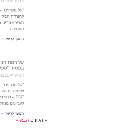
ד.רן־יה
14 בנובמבר 2021
"על מכרזים" –
השיהוי בדיני 
העתירה
המשך קריאה »
על רמת הוו
בפטור "ספק
ד.רן־יה
11 באפריל 2021
"על מכרזים" 
שימוש בפטור "
PDF – לחץ
לעניינים מנהל
המשך קריאה »
« הקודם
הבא »