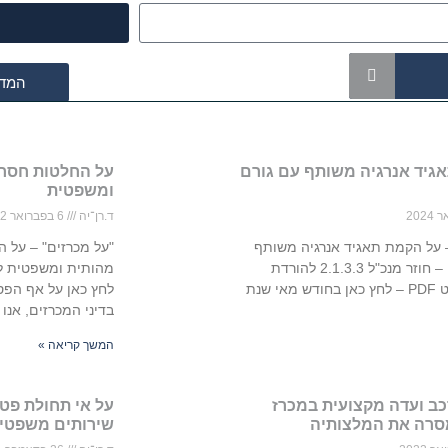
המדר
גיד אנרגיה משותף עם גורם
על החלטות חסר
ומשפטית
ד.רן־יה
6 בפברואר 2022
– על הקמת תאגיד אנרגיה משותף
"על מכרזים" – על 
עם גורם פרטי – חוזר מנכ"ל 2.1.3.3 להורדת
י שנת
לחץ כאן על אף הפס
בדיני המכרזים, אנו
המשך קריאה »
כב ועדה מקצועית במכרז
על אי תחולת פטו
סרה את המלצותיה
שירותים משפטי