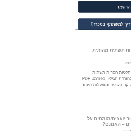
הרשמה
יך למשתתף במכרז
ות תשתית מהותית
החלטות חסרות תשתית
מהותית ומשפטית להורדת הגיליון בפורמט PDF –
יקה הענפה ומושכלות היסוד
ר יועצים/מומחים על
ים – האמנם?