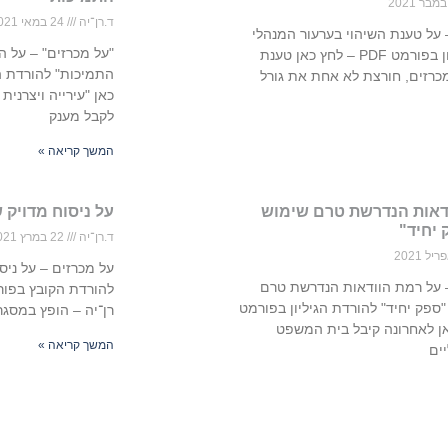
ד.רן־יה
24 במאי 2021
 על טענת השיהוי בערעור המנהלי
"על מכרזים" – על הי
להורדת הגיליון בפורמט PDF – לחץ כאן טענת
מכרזים, חורצת לא אחת את גורל
כאן "עירייה ויצרני
לקבל מענק
המשך קריאה »
דאות הנדרשת טרם שימוש
על ניסוח מדויק 
 יחיד"
ד.רן־יה
22 במרץ 2021
על מכרזים – על ניס
– על רמת הוודאות הנדרשת טרם
ספק יחיד"​ להורדת הגיליון בפורמט
רן־יה – הופץ במסגרת 
 כאן לאחרונה קיבל בית המשפט
המשך קריאה »
יים