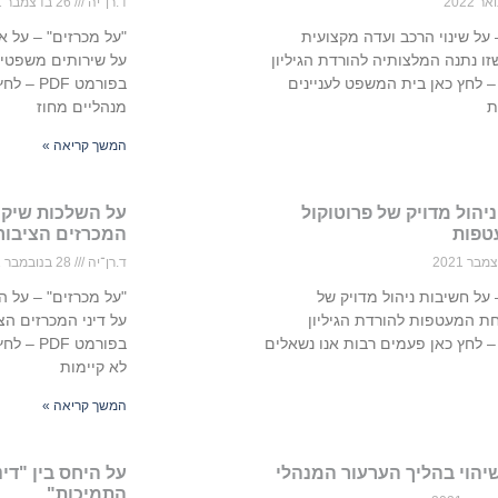
ד.רן־יה
26 בדצמבר 2021
 על שינוי הרכב ועדה מקצועית
"על מכרזים" – על א
ו נתנה המלצותיה להורדת הגיליון
על שירותים משפטיי
פורמט PDF – לחץ כאן בית המשפט לעניינים
בפורמט F
ת
מנהליים מחוז
המשך קריאה »
יהול מדויק של פרוטוקול
על השלכות שיקול
טפות
המכרזים הציבור
ד.רן־יה
28 בנובמבר 2021
 על חשיבות ניהול מדויק של
"על מכרזים" – על ה
חת המעטפות להורדת הגיליון
על דיני המכרזים הצי
פורמט PDF – לחץ כאן פעמים רבות אנו נשאלים
בפורמט F
לא קיימות
המשך קריאה »
יהוי בהליך הערעור המנהלי
על היחס בין "דינ
התמיכות"