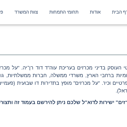
ף הבית
אודות
תחומי התמחות
צוות המשרד
פר
 העוסק בדיני מכרזים בעריכת עוה"ד דוד רן־יה. "על מכרז
מיות ברחבי הארץ, משרדי ממשלה, חברות ממשלתיות, גופי
טיים וכיו'. "על מכרזים" מופץ בתדירות דו שבועית (פעמיים 
אל).
זים" ישירות לדוא"ל שלכם ניתן להירשם בעמוד זה ותצור