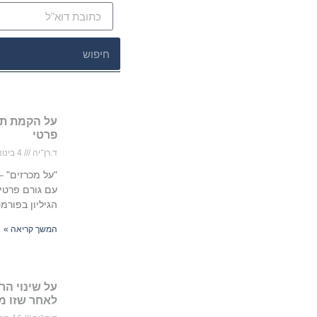
על הקמת תא
פרטי
ד.רן־יה
4 בינואר 2024
"על מכרזים" 
הגיליון בפורמט PDF – לחץ כאן בחודש מא
המשך קריאה »
על שינוי הר
לאחר שזו מ