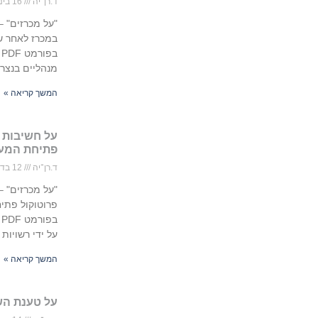
ד.רן־יה
16 בינואר 2022
"על מכרזים" –
במכרז לאחר שז
ב
מנהליים בנצר
המשך קריאה »
על חשיבות נ
פתיחת המע
ד.רן־יה
12 בדצמבר 2021
"על מכרזים" –
פרוטוקול פתי
ב
על ידי רשויות
המשך קריאה »
על טענת הש