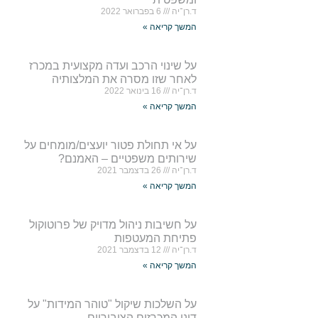
ד.רן־יה
6 בפברואר 2022
המשך קריאה »
על שינוי הרכב ועדה מקצועית במכרז
לאחר שזו מסרה את המלצותיה
ד.רן־יה
16 בינואר 2022
המשך קריאה »
על אי תחולת פטור יועצים/מומחים על
שירותים משפטיים – האמנם?
ד.רן־יה
26 בדצמבר 2021
המשך קריאה »
על חשיבות ניהול מדויק של פרוטוקול
פתיחת המעטפות
ד.רן־יה
12 בדצמבר 2021
המשך קריאה »
על השלכות שיקול "טוהר המידות" על
דיני המכרזים הציבוריים