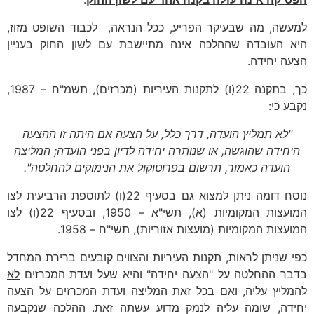
למעשה, מה שבעיקר הפריע, ככל הנראה, לכבוד השופט מזוז,
היא העובדה שההלכה אינה מתיישבת עם לשון החוק בעניין
הצעה יחידה.
כך, בתקנה 22(ו) לתקנות העיריות (מכרזים), תשמ"ח – 1987,
נקבע כי:
"לא תמליץ הועדה, דרך כלל, על הצעה אם היתה זו ההצעה
היחידה שהוגשה, או שנותרה יחידה לדיון בפני הועדה; המליצה
הועדה כאמור, תרשום בפרוטוקול את הנימוקים להחלטה".
נוסח דומה ניתן למצוא גם בסעיף 22(ו) לתוספת הרביעית לצו
המועצות המקומיות (א), תשי"א – 1950, ובסעיף 22(ו) לצו
המועצות המקומיות (מועצות אזוריות), תשי"ח – 1958.
כפי שניתן לראות, תקנות העיריות והצווים קובעים ברירת המחדל
בדבר ההחלטה על "הצעה יחידה" והיא שעל ועדת המכרזים
לא
להמליץ עליה, ואם בכל זאת המליצה ועדת המכרזים על הצעה
יחידה, שומה עליה לנמק מדוע עשתה זאת. ההלכה שנקבעה