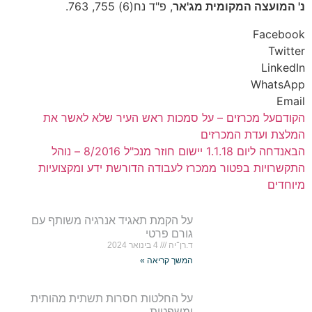
נ' המועצה המקומית מג'אר
, פ"ד נח(6) 755, 763.
Facebook
Twitter
LinkedIn
WhatsApp
Email
הקודם
על מכרזים – על סמכות ראש העיר שלא לאשר את
המלצת ועדת המכרזים
הבא
נדחה ליום 1.1.18 יישום חוזר מנכ"ל 8/2016 – נוהל
התקשרויות בפטור ממכרז לעבודה הדורשת ידע ומקצועיות
מיוחדים
על הקמת תאגיד אנרגיה משותף עם
גורם פרטי
ד.רן־יה
4 בינואר 2024
המשך קריאה »
על החלטות חסרות תשתית מהותית
ומשפטית