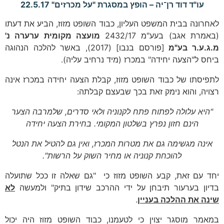
עו"ד דוד רן־יה – הופץ במסגרת "על מכרזים" 22.5.17
לאחרונה בבית המשפט העליון, כבוד השופט מזוז, הביע את דעתו
(באמרת אגב) בעע"מ 2432/17
מועצה מקומית ערערה נ'
מ.ג.ע.ר בע"מ
[פורסם בנבו] (2017), באשר להלכה הנהוגה
ביחס ל"הצעה יחידה" במכרז (מיד נרחיב עליה).
לתפיסתו של כבוד השופט מזוז, קבלת הצעה יחידה במכרז אינה
רצויה, והוא נימק זאת בכך שבעצם קבלתה:
"היא עלולה לפתוח פתח לקנוניה ולאי סדרים, שלמרבה הצער
הינם חזון נפרץ בשלטון המקומי. בחירת הצעה יחידה
אינה מגשימה גם את מטרות המכרז, ואין גם להטיל את הנטל
להוכחת קנוניה או מחיר השוק על הרשות".
יחד עם זאת, קבע השופט מזוז כי "גם שאלה זו ככל שתועלה
בדיון בערעור תיבחן על ידי ההרכב שידון בתיק" ולמעשה
לא
שינה את ההלכה בעניין
.
במאמר מוסגר יצוין כי לטעמנו, כבוד השופט מזוז היה יכול