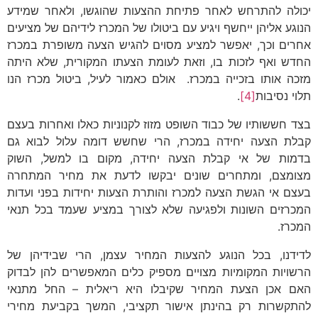
יכולה להתרחש לאחר פתיחת ההצעות שהוגשו, ולאחר שמידע
הנוגע אליהן ייחשף ויגיע עם ביטולו של המכרז לידיהם של מציעים
אחרים וכך, יאפשר למציע מסוים להגיש הצעה משופרת במכרז
החדש ואף לזכות בו, וזאת לעומת הצעתו המקורית, שלא היתה
מזכה אותו בזכייה במכרז. אולם כאמור לעיל, ביטול מכרז הנו
תלוי נסיבות
[4]
.
בצד חששותיו של כבוד השופט מזוז לקנוניות כאלו ואחרות בעצם
קבלת הצעה יחידה במכרז, הרי שחשש דומה עלול לבוא גם
בדמות של אי קבלת הצעה יחידה, מקום בו למשל, השוק
מצומצם, ומתחרים שונים יבקשו לדעת את מחיר המתחרה
בעצם אי הגשת הצעה למכרז והותרת הצעות יחידות בפני ועדות
המכרזים השונות ולפגיעה שלא לצורך במציע שעמד בכל תנאי
המכרז.
לדידנו, בכל הנוגע להצעות המחיר עצמן, הרי שבידיהן של
הרשויות המקומיות מצויים מספיק כלים המאפשרים להן לבדוק
האם אכן הצעת המחיר שקיבלו היא ריאלית – החל מתנאי
להתקשרות רק בהינתן אישור תקציבי, המשך בקביעת מחירי