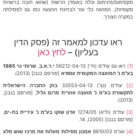
מקסימום/מינימום וכלה באומדן הרשות (שהוא חובה ברשויות
מקומיות), המהווה כלי עזר לבחינת ההצעה כמו גם לפסילתה
במקרה הצורך.
ראו עדכון למאמר זה (פסק הדין
בעליון) –
לחץ כאן
[1]
ראו גם עת"מ (חי') 56212-04-13
י.ר.א.ב. שרותי נוי 1985
בע"מ נ' המועצה המקומית
עספיא
[פורסם בנבו] (2013).
[2]
עת"מ (נצ') 33553-04-13
בזק החברה הישראלית
לתקשורת בע"מ נ' מועצה אזורית מרום גליל
, [פורסם בנבו],
(2013).
[3]
עת"מ (ת"א) 1274/05
אדון שוקו בע"מ נ' עיריית בת-ים
,
[פורסם בנבו] (2005), 14.
[4]
עע"מ 8610/03
אמנון מסילות מעלות את מרכז שוש סלע