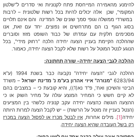
להימנע מהאמירה המייחסת פתח לקנוניות ואי סדרים ל"שלטון
המקומי", שכן אלה יכולים להיות בכל רשות שלטונית – לרבות
במשרדי ממשלה וגופי סמך שונים של המדינה והם אינם תלויים
בסוג הגוף בו הם מתרחשים או נפוצים. יחד עם זאת, אנו
מסכימים חלקית עם עמדתו של כבוד השופט מזוז וסוברים
שההלכה הקיימת בעניין הצעה יחידה הלכה "רחוק מידי", בכל
הנוגע לנטל המוטל על רשות שלא לקבל הצעה יחידה, כאמור.
ההלכה לגבי הצעה יחידה- שורה תחתונה:
ההלכה לגבי "הצעה יחידה" נקבעה כבר בשנת 1994 (ע"א
6283/94
"מנורה" איזי אהרון בע"מ נ' מדינת ישראל
– משרד
הבינוי והשיכון ואח', פ"ד נא(1)), והיא קובעת כי – במצבים בהם
לא קיים חשש כי המחיר המוצע עולה על מחיר השוק או כי
ההצעה הוגשה כהצעה יחידה עקב קנוניה כלשהי בין המציעים
(הנטל בעניין זה מוטל על הרשות) – יש לקבל הצעה למרות היותה
יחידה
[1]
. מילים אחרות,
אין לבטל מכרז או לפסול הצעה במכרז
רק בשל העובדה שהיא הצעה יחידה
.
הפסיקה אינה עולה בקנה אחד עם לשון החוק
: