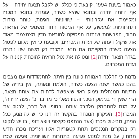
כאמור בשנת 1994, קובעת כי ככלל יש לקבל הצעה יחידה – על
אף היותה יחידה ובתנאי שהיא כשרה, עומדת בתנאי המכרז
ומקיימת את עקרונותיו – שוויוניות, הגינות, טוהר מידות
ותחרותיות. למעשה, על אף הניסוח החד משמעי של הוראות
החוק, הפרשנות שנתנה הפסיקה להוראת הדין מצמצמת מאוד
את שיקול דעתה של ועדת המכרזים, וקובעת כי אין מקום לפסול
הצעה כשרה המקיימת את תנאי המכרז רק משום שזו נותרה
בגדר הצעה יחידה
[2]
ומטילה את נטל הראיה להוכחת קנוניה על
ועדת המכרזים.
נדמה כי ההלכה האמורה כוונה בין היתר, להתמודדות עם מצבים
בהם כאשר ישנה הצעה כשרה, הולמת ונאותה, ואין בידיה של
הרשות המנהלית נימוק ראוי שיאפשר לדחות את אותה הצעה,
הרי שאין די בנימוק הטכני והפורמאלי כי מדובר ב"הצעה יחידה",
על מנת להתחמק מלקבל אותה ובסופו של דבר, לבטל את
המכרז
[3]
. העיקרון המנחה בהקשר זה הנו כי יש להימנע, ככל
הניתן, מביטול מכרז (צעד הנתפס כקיצוני ויוצא דופן, בו יש לנקוט
רק במקרים הנכנסים תחת קטגוריות אלו) ועריכת מכרז חדש
תחתיו, על מנת למנוע פגיעה בתחרות השוויונית. פגיעה שכזו