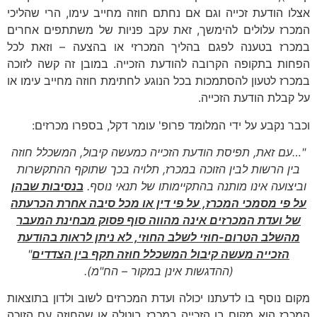
אצלו הודעת זכייה וגם אם נחתם חוזה מחייב עימו, הרי שהליכי
המכרז עלולים להימשך, זאת עקב פניות של משתתפים אחרים
במכרז בטענה לפגם בהליך המכרזי או בהצעה – וזאת לכל
הפחות בתקופה הקרובה להודעת הזכייה. במובן זה קשה לזוכה
במכרז לטעון להסתמכות בכל הנוגע לחתימת חוזה מחייב עימו או
על קבלת הודעת הזכייה.
וכבר נקבע על ידי המלומד פרופ' עומר דקל, בספרו מכרזים:
"…עם זאת, תפיסת הודעת הזכייה כמעשה קיבול, המשכלל חוזה
בין הרשות לבין הזוכה במכרז, תלויה בכך שתוקף ההתקשרות
וביצועה אינו מותנה בהתקיימותו של תנאי נוסף.
בנסיבות שבהן
על פי מסמכי המכרז, על פי דין או מכל סיבה אחרת הכרעתה
של ועדת המכרזים אינה מהווה סוף פסוק מבחינת המעבר
מהשלב הטרום-חוזי לשלב החוזי, לא ניתן לראות בהודעת
הזכייה מעשה קיבול המשכלל חוזה תקף בין הצדדים
"
(ההדגשות אינן במקור – הח"מ).
מקום נוסף בו לדעתנו יכולה ועדת המכרזים לשוב ולדון בתוצאות
המכרז הוא מקום בו הזכייה במכרז בוטלה או שהחוזה עם הזוכה