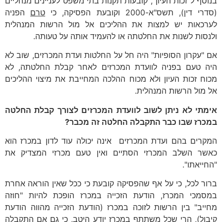
בנוסף ל"זכות העיון", קובעות תקנות בתי משפט לעניינים מנהליים
(סדרי דין), תשס"א-2000 וקובעת הפסיקה, כי
טרם
הפניה
לערכאות יש למצות את ההליכים אל מול הרשות המנהלית
ולנסות לשנות את החלטתה או להעמיד אותה על טעותה.
אם "עקרון הסופיות" היה חל על החלטות ועדת המכרזים, שוב לא
היה טעם בפניה לוועדת המכרזים לאחר קבלת החלטתה, לא
מכוח זכות העיון ולא מכוח ההלכה המחייבת את מיצוי ההליכים
אל מול הרשות המנהלית.
אימתי לא ניתן לשוב לוועדת המכרזים לצורך קבלת החלטה
במכרז שבו כבר התקבלה החלטה זה מכבר?
המקרים בהם ועדת המכרזים אינה יכולה עוד לדון במכרז הוא
כאשר השלב המכרזי הסתיים ואין טעם מכרזי המצדיק את
"החייאתו".
ברור לכל, כי על אף שהפסיקה קובעת כי ככל שאין הוראה אחרת
במסמכי המכרז, הודעת הזכייה במכרז הופכת להיות "חוזה
מחייב" בין הרשות לזוכה במכרז (הודעת הזכייה מהווה הודעת
קיבול), הרי שכל משתתף במכרז יודע היטב, כי גם אם התקבלה