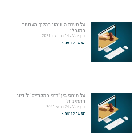
על טענת השיהוי בהליך הערעור
המנהלי
ד.רן־יה
14 בנובמבר 2021
המשך קריאה »
על היחס בין "דיני המכרזים" ל"דיני
התמיכות"
ד.רן־יה
24 במאי 2021
המשך קריאה »