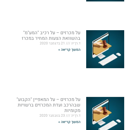
על מכרזים – על רכיב "המע"מ"
בהשוואת הצעות המחיר במכרז
ד.רן־יה
21 בדצמבר 2020
המשך קריאה »
על מכרזים – על המאפיין "הקבוע"
שבהרכב ועדת המכרזים ברשויות
מקומיות
ד.רן־יה
23 בנובמבר 2020
המשך קריאה »