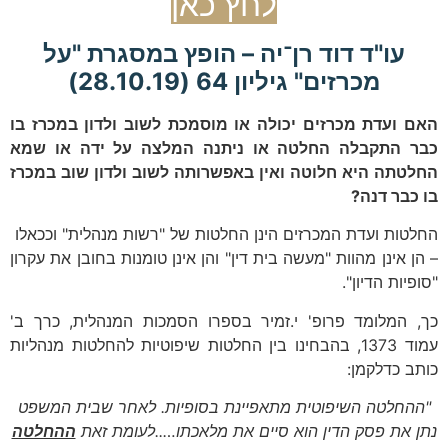
לחץ כאן
עו"ד דוד רן־יה – הופץ במסגרת "על
מכרזים" גיליון 64 (28.10.19)
האם ועדת מכרזים יכולה או מוסמכת לשוב ולדון במכרז בו
כבר התקבלה החלטה או ניתנה המלצה על ידה או שמא
החלטתה היא חלוטה ואין באפשרותה לשוב ולדון שוב במכרז
בו כבר דנה?
החלטות ועדת המכרזים הינן החלטות של "רשות מנהלית" וככאלו
– הן אינן מהוות "מעשה בית דין" והן אינן טומנות בחובן את עקרון
"סופיות הדיון".
כך, המלומד פרופ' י.זמיר בספרו הסמכות המנהלית, כרך ב'
עמוד 1373, בהבחינו בין החלטות שיפוטיות להחלטות מנהליות
כותב כדלקמן:
"ההחלטה השיפוטית מתאפיינת בסופיות. לאחר שבית המשפט
נתן את פסק הדין הוא סיים את מלאכתו…..לעומת זאת
ההחלטה