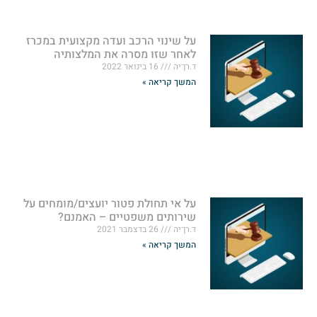
על שינוי הרכב ועדה מקצועית במכרז
לאחר שזו מסרה את המלצותיה
ד.רן־יה
16 בינואר 2022
המשך קריאה »
על אי תחולת פטור יועצים/מומחים על
שירותים משפטיים – האמנם?
ד.רן־יה
26 בדצמבר 2021
המשך קריאה »