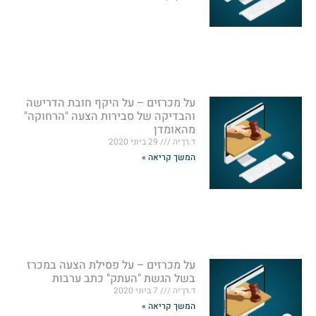
על מכרזים – על היקף חובת הדרישה
והבדיקה של סבירות הצעה "הרחוקה"
מהאומדן
ד.רן־יה
29 ביוני 2020
המשך קריאה »
על מכרזים – על פסילת הצעה במכרז
בשל הגשת "העתק" כתב ערבות
ד.רן־יה
7 ביוני 2020
המשך קריאה »