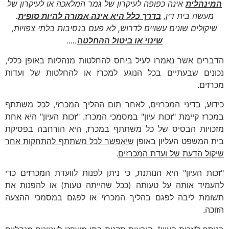
המינהלית
אינה כפופה לעיקרון של גמר המלאכה או לעיקרון של
מעשה בית דין,
בדרך כלל היא אינה אמורה להיות סופית
.
שיקולים שונים עשויים לדרוש, לא פעם בנסיבות בלתי צפויות,
שינוי או ביטול ההחלטה
…..
הדברים אשר נאמרו לעיל ביחס להחלטות מנהליות באופן כללי,
נכונים שבעתיים בכל הנוגע למכרז או להחלטות של ועדות
מכרזים.
כידוע, בדיני המכרזים, לאחר תום ההליך המכרזי, לכל משתתף
במכרז קיימת "זכות עיון" במסמכי המכרז. "זכות העיון" היא אחת
מזכויות הבסיס של כל משתתף במכרז, היא הורחבה בפסיקת
בית המשפט העליון באופן
שיאפשר לכל משתתף להתחקות אחר
שיקול הדעת של ועדת המכרזים
.
"זכות העיון" היא הנותנת, כי ניתן לפנות לוועדת המכרזים כדי
להעמיד אותה על טעותה (ככל שהייתה טעות) או להפנות את
תשומת ליבה לפגם בהליך המכרזי או לפגם במסמכי ההצעה
הזוכה.