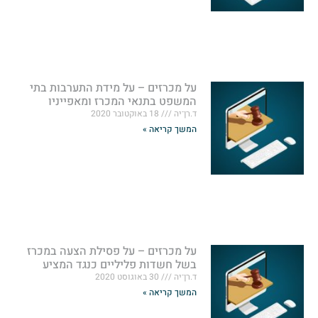
על מכרזים – על מידת התערבות בתי
המשפט בתנאי המכרז ומאפייניו
ד.רן־יה
18 באוקטובר 2020
המשך קריאה »
על מכרזים – על פסילת הצעה במכרז
בשל חשדות פליליים כנגד המציע
ד.רן־יה
30 באוגוסט 2020
המשך קריאה »