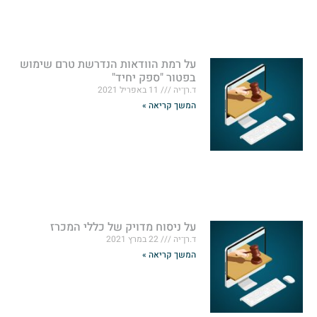
על רמת הוודאות הנדרשת טרם שימוש
בפטור "ספק יחיד"
ד.רן־יה
11 באפריל 2021
המשך קריאה »
על ניסוח מדויק של כללי המכרז
ד.רן־יה
22 במרץ 2021
המשך קריאה »