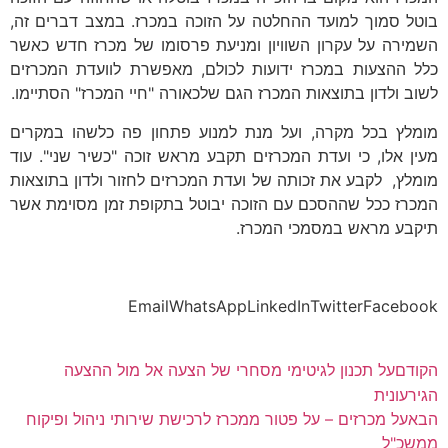
בוטל סמוך למועד ההחלטה על הזוכה במכרז. במצב דברים זה,
השמירה על עקרון השוויון ומניעת פרסומו של מכרז חדש כאשר
כלל ההצעות במכרז ידועות לכולם, מאפשרת לוועדת המכרזים
לשוב ולדון בתוצאות המכרז הגם שלכאורה "חיי המכרז" הסתיימו.
מומלץ בכל מקרה, ועל מנת למנוע פתחון פה כלשהו במקרים
מעין אלו, כי ועדת המכרזים תקבע מראש זוכה "כשיר שני". עוד
מומלץ, לקבע את זכותה של ועדת המכרזים לחזור ולדון בתוצאות
המכרז ככל שההסכם עם הזוכה יבוטל בתקופת זמן מסוימת אשר
תיקבע מראש במסמכי המכרז.
Email
WhatsApp
LinkedIn
Twitter
Facebook
הקודם
על תכנון לגיטימי מסחרי של הצעה אל מול ההצעה
הגירעונית
הבא
על מכרזים – על פטור ממכרז לרכישת שירותי ניהול ופיקוח
ממשכ"ל