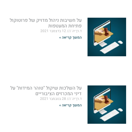
על חשיבות ניהול מדויק של פרוטוקול
פתיחת המעטפות
ד.רן־יה
12 בדצמבר 2021
המשך קריאה »
על השלכות שיקול "טוהר המידות" על
דיני המכרזים הציבוריים
ד.רן־יה
28 בנובמבר 2021
המשך קריאה »