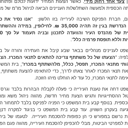
ן
צעד אחד רחוק מידי
. כאשר הצעות המחיר ידועות לכולם ופתוחו
 הכספית ולמעשה השתלשלות העניינים הביאה לניהול מו"מ של ממ
, חברת הפניקס השיבה לעירייה בזו הלשון: "
אנו נסיר את כ
הפרמיה הנדרשת בגין זה תהיה 35,000 ₪. לחיל
ות וללא תופסת פרמיה כלל
".
פט לעניינים מנהליים בבאר שבע קיבל את העתירה והורה על ב
פיה: "
הצעתו של כל משתתף צריכה להתאים לתנאי המכרז. הצעה
הותי מתנאי המכרז, תפסל, ככלל, מלהשתתף במכרז
", בית המשפ
את תנאי המכרז לאחר צאתו לדרך, כדי להתאימו להצעת משתתף,
ימה לתנאי המכרז, כל עוד לא הוחלט מיהו הזוכה.
פט דחה את טענת העירייה כי פעלה לקבלת הבהרות בלבד וגרס 
ול ההסתייגויות ותגיש הצעת מחיר חדשה, מהווה ניהול משא ומ
ספית. בנוסף קבע בית המשפט כי הפניה לפניקס בלבד לתמחור ההסת
יעה בעקרון השוויון. עוד קבע בית המשפט כי בניגוד למקרה דנן,
ות נרשם במפורש כי הן כפופות להסכמת העירייה. לטעמו של בי
ות למפרטי הביטוח, מבלי להכפיפן להסכמת העירייה, מהווה פגם הפ