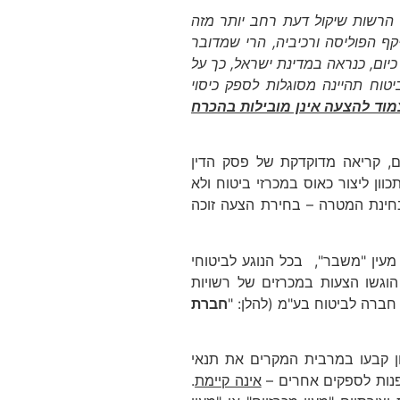
 הרשות שיקול דעת רחב יותר מזה
קף הפוליסה ורכיביה, הרי שמדובר
יום, כנראה במדינת ישראל, כך על
יטוח תהיינה מסוגלות לספק כיסוי
מוד להצעה אינן מובילות בהכרח
ים, קריאה מדוקדקת של פסק הדין
ון ליצור כאוס במכרזי ביטוח ולא
בחינת המטרה – בחירת הצעה זוכה
 משנת 2014 נוצר בשוק הביטוח מעין "משבר", בכל הנוגע לביטוחי
הוגשו הצעות במכרזים של רשויות
ברה לביטוח בע"מ (להלן: "
חברת
ן קבעו במרבית המקרים את תנאי
פנות לספקים אחרים –
אינה קיימת
.