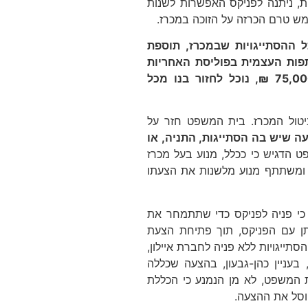
ת, ניתנה לפניקס האפשרות לשנות
ש טרם הכרזה על הזוכה במכרז.
ל ההסתייגויות שבמכרז, תוספת
ופין, במידה וההשתתפות העצמית בפוליסת האחריות
המקצועית של מהנדס העיר והוועדה לתכנון ובניה תעמוד על סך 75,000 ₪, נוכל לחזור בנו מכל
יטול המכרז. בית המשפט חזר על
 שיש בה הסתייגות, התניה, או
ט הדגיש כי ככלל, מנוע בעל מכרז
 ומשתתף מנוע מלשנות את הצעתו
כי פניה לפניקס כדי שתתמחר את
תן עם הפניקס, תוך פתיחת הצעת
ייגויות ללא פניה לחברת איילון,
 בעניין כהן-גבעון, בהצעה שכללה
ת המשפט, לא מן הנמנע כי הכללת
וסל את ההצעה.