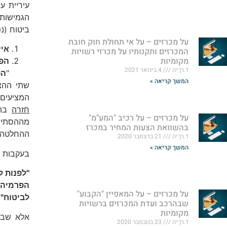
עיריית ער
הגמישות 
ביטוח (נ
על מכרזים – על אי תחולת חוק חובת
איי
המכרזים ותקנותיו על מכרזי רשויות
מקומיות
הפ
ד.רן־יה
4 בינואר 2021
"
הפ
המשך קריאה »
שתי ההצע
המציעים 
חזרה
בה 
על מכרזים – על רכיב "המע"מ"
מההסתייג
בהשוואת הצעות המחיר במכרז
ההחלטה ל
ד.רן־יה
21 בדצמבר 2020
המשך קריאה »
בעקבות ה
"לפנות ל
הפרמיה 
על מכרזים – על המאפיין "הקבוע"
לביטוח" 
שבהרכב ועדת המכרזים ברשויות
מקומיות
אלא שבנק
ד.רן־יה
23 בנובמבר 2020