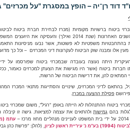
"ד דוד רן־יה – הופץ במסגרת "על מכרזים" גיליון 13 (17
כרזי ביטוח ברשויות מקומיות (מכרז לבחירת חברת ביטוח לביטו
בשלוש השנים האחרונות (שנת 2014 ואילך) והעסיקה א
ת בהתחבטויות משפטיות לא פשוטות, אשר נבעו מניסיונות התא
מעין אלו ומבנה שוק הביטוח לעקרונות דיני המכרזים – וכל כך מדוע
עיקרית היתה נעוצה בעובדה שבמכרזי ביטוח שפורסמו על ידי 
 חברות ביטוח (אשר היו מגישות את הצעתן למכרזים כאמור, ככל 
י המתאים להן, את דרישות הביטוח של הרשות
.
יל, בהתאם לדיני המכרזים, שינויים והסתייגות מתנאי המכרז המהו
פירושם
פסילת ההצעה במכרז
.
רזי ביטוח ההתנהלות לא הייתה באופן "רגיל", משום שמכרזי ביטו
גלות בהם
גמישות
ולהתאים את עצמה למציאות. גישה זו קיבלה חי
ז –
מ נ' עיריית ראשון לציון
, (להלן: "פרשת כהן גבע