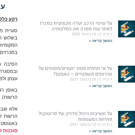
עו
רקע כללי
על שינוי הרכב ועדה מקצועית במכרז
לאחר שזו מסרה את המלצותיה
סוגיית מ
ד.רן־יה
16 בינואר 2022
המשך קריאה »
המקומיו
במכרזים 
הסיבה ה
על אי תחולת פטור יועצים/מומחים על
ובמסגרתו
שירותים משפטיים – האמנם?
עצמן ולפ
ד.רן־יה
26 בדצמבר 2021
המשך קריאה »
באופן רג
הרשות) 
אלא שבמכ
על חשיבות ניהול מדויק של פרוטוקול
הרשות ל
פתיחת המעטפות
באוגוסט 2014 על ידי בית המשפט לעניינים מנהליים מחוז מרכ
ד.רן־יה
12 בדצמבר 2021
סוכנות לביטוח (1994) בע"
המשך קריאה »