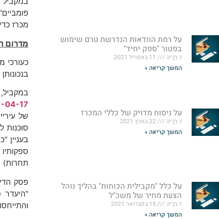
במקביל י
פומביים"
מכרז כדין
על רמת הוודאות הנדרשת טרם שימוש
מדרום תי
בפטור "ספק יחיד"
ד.רן־יה
11 באפריל 2021
כעורכי מ
המשך קריאה »
בנכונותן
במקביל, 
28891-04-17 גבאי סוכנות לביטוח (03
על ניסוח מדויק של כללי המכרז
של עיריי
ד.רן־יה
22 במרץ 2021
המשך קריאה »
בעניין "
ספקותיו 
תחרות) ח
פסק הדין
על כלל "מקבילית הכוחות" בהליך נוהל
"היעדר פ
הצעת מחיר של משכ"ל
ד.רן־יה
15 בפברואר 2021
והתייחסו
המשך קריאה »