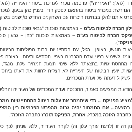
ד (להלן: "
העירייה
") פרסמה מכרז לעריכת ביטוחי העירייה (להלן:
הנדרשת במכרזי ביטוח בהתאם לפסק הדין בעניין כהן גבעון. למכרז 
פרט אותם להלן בבחינת היכרות עם השחקנים החדשים/ישנים בשוק)
לון חברה לביטוח בע"מ
– באמצעות סוכנות "גבאי סוכנות לביטוח (2003) בע"מ" (להלן: "
ניקס חברה לביטוח בע"מ
ניקס
").
ות הוגשו, באופן רגיל, עם הסתייגויות רבות מפוליסות הביטוח 
זומנו לשימוע בפני ועדת המכרזים בעניין הסתייגויותיהם. באורח פל
מההסתייגויות בהצעתה ללא שינוי הצעת המחיר שלה. מנגד
ויות. יועץ הביטוח של העירייה לא הצליח לחוות את דעתו ביחס
שיקול דעתה של ועדת המכרזים.
ודעות המציעים כאמור, התכנסה ועדת המכרזים של העירייה והחליט
מציע הפניקס … כדי שיתמחר את עלות ביטול ההסתייגויות ממס
בהצעה… אם התמחור יהיה גבוה מהפרש הפרמיות בין המציעים
כחברה הזוכה במכרז. אחרת, הפניקס תוכרז כחברה הזוכה
".
ודה זו (לדעת עורך עלון זה) לקחה העירייה, ללא שניתן לכך כל 