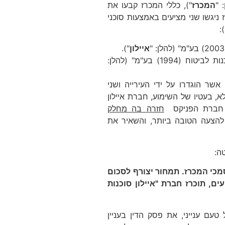
 "
המכרז
"), כללי המכרז קבעו את
ניגשו שני מציעים באמצעות סוכני
:
איילון
").
– באמצעות סוכנות "כהן – גבעון סוכנות לביטוח (1994) בע"מ" (להלן:
אשר הוגדרו על ידי העירייה ושני
א, בעטיו של השימוע, חברת איילון
, חברת הפניקס
חזרה בה מחלק
 להצעה הטובה ביותר, והשאיר את
ה:
מכי המכרז. תמחור יצורף לסכום
, תוכרז חברת "איילון סוכנות
טעם ענייני, את פסק הדין בעניין