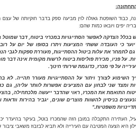
תחתונה:
ה, כבוד השופטת גאולה לוין מביעה ספק בדבר חוקיותה של עצם ה
ריה יפים ויובאו כמות שהם:
 בכלל הצדקה לאפשר הסתייגויות במכרזי ביטוח, דבר שמוטל ב
יוער כי העובדה ששתי המציעות ויתרו בסופו של יום על רוב 
גם לתמחר את עלות ביטול ההסתייגות, מעוררת ספקות לגבי הנ
ות. על פניו, מכירת פוליסות ביטוח לרשות מקומית אינה דבר מ
ירייה על פי מכרז, כדוגמת שירותי חינוך.
ך השימוע לצורך ויתור על ההסתייגויות מעורר תהייה. לא 
יות ומצד שני לבחון עם המציעים אפשרות לוותר עליהן, גם כ
טוח התואמת את המכרז, ראוי שהדבר ייעשה מלכתחילה, בהצעו
עוצים בניסיון להשוות מוצרים שונים, יגביר בהירות וודאות 
דיינויות משפטיות."
יל, העתירה התקבלה במובן הזה שהמכרז בוטל, בעיקר בהיעדר י
לון היא הצעה המטיבה עם העירייה ולא תביא לבזבוז משאבי ציבור ש