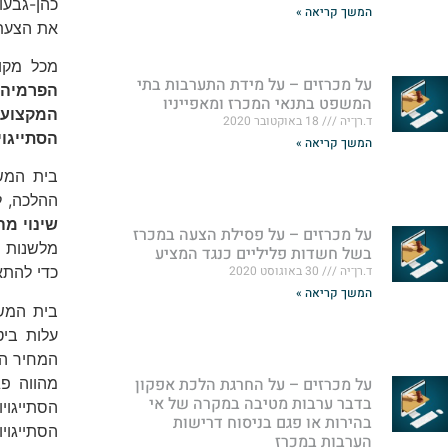
כהן-גבעו
המשך קריאה »
את הצעתה
מכל מקום
על מכרזים – על מידת התערבות בתי
המשפט בתנאי המכרז ומאפייניו
ד.רן־יה
18 באוקטובר 2020
הסתייגוי
המשך קריאה »
בית המש
ההלכה, ל
שינוי מ
על מכרזים – על פסילת הצעה במכרז
מלשנות 
בשל חשדות פליליים כנגד המציע
ד.רן־יה
30 באוגוסט 2020
כדי להתא
המשך קריאה »
בית המש
עלות ביט
המחיר הכ
על מכרזים – על החרגת הלכת אפקון
מהווה פג
בדבר ערבות מטיבה במקרה של אי
הסתייגוי
בהירות או פגם בניסוח דרישות
הסתייגוי
הערבות במכרז