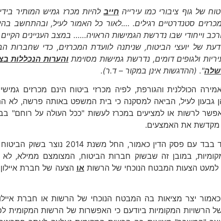
טוח של גוף ציבורי כמו עירייה
חייב
להיות מכרז גמיש המותיר בידי
כרזים סטנדרטיים רגילים. ….לאור כל האמור לעיל, ובהתחשב בהי
רכב וייחודי שבו נדרשת הגמישות הראויה…… במצב העניינים הקיים כ
דעת של יועצי הביטוח, שניתנה לוועדת המכרזים, כדי שחברות הב
יריות ולגופים דומים, נדרשת גמישות מסוימת
והערות הנכללות בצ
שלה
". (ההדגשות אינן במקור – ד.ר).
אמירה הכוללנית והגורפת, לפיה מכרזי ביטוח הינם מכרזים גמיש
הן גבעון לעיל, הביאה למסקנה כי בית המשפט באותה פרשה, לא התכו
אפשר לרשות או למציעים במכרז לעשות "ככל העולה על רוחם" ב
 מקדשת את האמצעים.
אלא שבד בבד עם פסק הדין כאמור, החל
קומיות, במובן זה שבשוק חברות הביטוח, המצומצם ממילא, לא 
 למעט הצעות המבטח הנוכחי של הרשות
או
הצעה של חברת איילון ח
אמור יצר מציאות בה המבטח הנוכחי של הרשות או חברת איילו
ל הרשויות המקומיות ביודעם כי האפשרות של הרשות המקומית ל