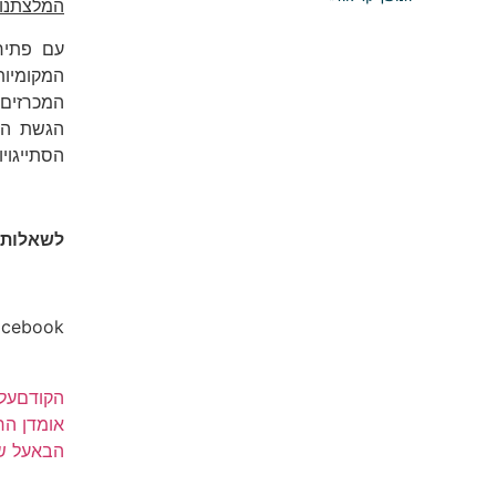
המלצתנו
עם פתיח
המקומיות
המכרזים 
הגשת ההצ
הסתייגוי
לשאלות א
acebook
הקודם
על
אומדן הר
הבא
על ש