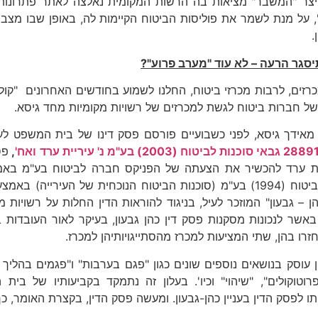
צר "המשבר" מציאות בה הרשות המקומית נאלצה לאתר פתרונות יצי
, על מנת לשמר את פוליסות הביטוח הקיימות לה, באופן שבו מצב
.
סגר הרעה – לא עוד "מערב פרוע"?
כרזים, לרבות מכרזי ביטוח, החלנו לשמוע בחודשים האחרונים "קול
 של חברות ביטוח לגשת למכרזים של רשויות מקומיות מחד גיסא.
מאידך גיסא, לפני כשבועיים פורסם פסק דינו של בית המשפט לע
20) בע"מ נ' עיריית ערד ואח'
,
פס
ת ערד להכשיר את הצעתה של הפניקס חברה לביטוח בע"מ באמצע
סוכנות לביטוח (1994) בע"מ (סוכנות הביטוח הנוכחית של העיריי
כהן – גבעון" המוזכר לעיל, בניגוד להוראות הדין החלות על רשויו
באשר לנכונות מסקנות פסק דין כהן גבעון, בעיקר לאור העובדות
זרו בהן, שתי המציעות למכרז מהסתייגויותיהן למכרז.
 עוסק בנושאים נוספים שונים כגון "פגם בערבות" ו"פגמים בהלי
רוטוקולים", "שיהוי" וכיו'. בעלון זה נתמקד בקביעותיו של בי
תו לפסק הדין בעניין כהן-גבעון. ומעשה פסק הדין, בקצרת האומר, כך