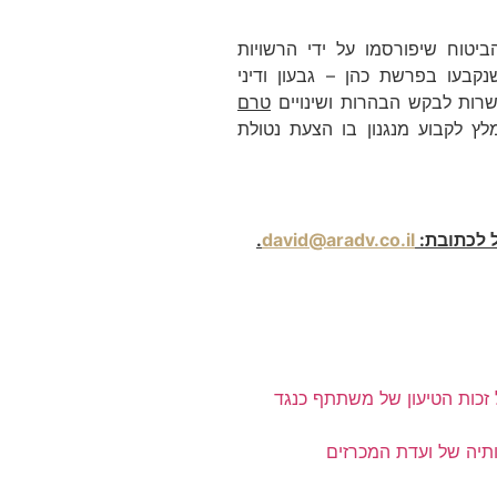
יטוח שיפורסמו על ידי הרשויות
קבעו בפרשת כהן – גבעון ודיני
שרות לבקש הבהרות ושינויים
טרם
לץ לקבוע מנגנון בו הצעת נטולת
ל לכתובת:
david@aradv.co.il
.
 זכות הטיעון של משתתף כנגד
תיה של ועדת המכרזים