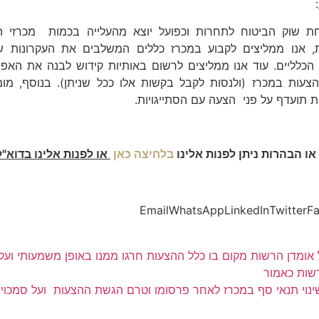
:
ת שוק הביטוח לתחרות וכפועל יוצא מהעלייה בכמות מכרזי הב
, אנו ממליצים לקבוע במכרז כללים המשלבים את העקרונות שנ
הכלליים. עוד אנו ממליצים לרשום באותיות קידוש לבנה את האפ
עות במכרז (ולנסות לקבל בקשות אלו ככל שניתן). בנוסף, מומ
ות תועדף על פני הצעה עם הסתייגויות.
ו הבהרות ניתן לפנות אלינו
בלחיצה כאן
או לפנות אלינו בדוא"
Email
WhatsApp
LinkedIn
Twitter
F
 אומדן הרשות מקום בו כלל ההצעות חרגו ממנו באופן משמעותי ועל
שות כאמור
ינוי תנאי סף במכרז לאחר פרסומו וטרם הגשת ההצעות ועל סמכויו