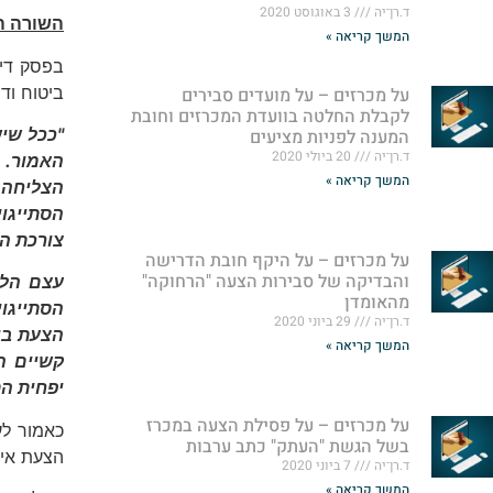
ד.רן־יה
3 באוגוסט 2020
השורה ה
המשך קריאה »
בפסק דינ
ביטוח ודב
על מכרזים – על מועדים סבירים
לקבלת החלטה בוועדת המכרזים וחובת
"ככל שיש
המענה לפניות מציעים
ד.רן־יה
20 ביולי 2020
האמור. 
המשך קריאה »
הצליחה 
הסתייגוי
צורכת הע
על מכרזים – על היקף חובת הדרישה
והבדיקה של סבירות הצעה "הרחוקה"
עצם הלי
מהאומדן
הסתייגו
ד.רן־יה
29 ביוני 2020
הצעת בי
המשך קריאה »
קשיים הנ
יפחית הת
על מכרזים – על פסילת הצעה במכרז
כאמור לע
בשל הגשת "העתק" כתב ערבות
הצעת איי
ד.רן־יה
7 ביוני 2020
המשך קריאה »