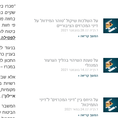
"מכרז בי
שקיים במ
בחוזה מו
על השלכות שיקול "טוהר המידות" על
פי חוות 
דיני המכרזים הציבוריים
ד.רן־יה
28 בנובמבר 2021
ביטוח לע
המשך קריאה »
לפסילה 
בניגוד ל
בעניין כ
על טענת השיהוי בהליך הערעור
התכוון ל
המנהלי
במכרז –
ד.רן־יה
14 בנובמבר 2021
המשך קריאה »
רשויות מ
מקומיות,
איילון
").
על היחס בין "דיני המכרזים" ל"דיני
התמיכות"
המשבר כ
ד.רן־יה
24 במאי 2021
הביטוח ש
המשך קריאה »