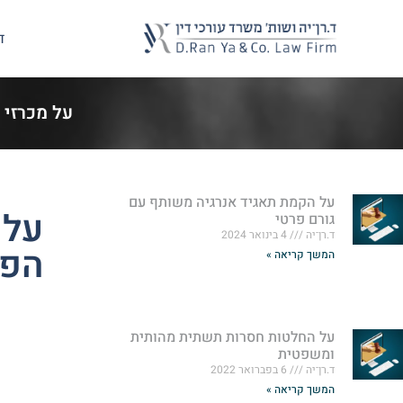
ד
על מכרזי 
על הקמת תאגיד אנרגיה משותף עם
על 
גורם פרטי
ד.רן־יה
4 בינואר 2024
הפר
המשך קריאה »
על החלטות חסרות תשתית מהותית
ומשפטית
ד.רן־יה
6 בפברואר 2022
המשך קריאה »