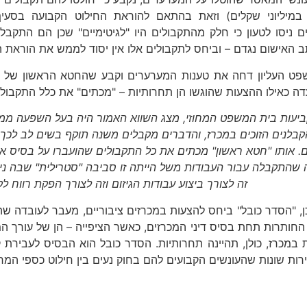
 ניסו לטעון כי חלק מהתקבולים היו "לגיטימיים" שכן הם התקב
ב האישום נגדם – וביחס לתקבולים אלו אין יסוד לממש את הוראת ה
פט העליון דחה את טענות המערערים וקבע שהחטא הראשון של ה
עדה כאילו ההצעות שהוגשו הן תחרותיות – "מכתים" את כלל התקבולי
קביעות בית המשפט המחוזי, מצג השווא האמור היה בעל השפעה ממ
קבלנים הזוכים במכרז, והדברים מקבלים משנה תוקף בשים לב לכך
ם. אותו "חטא ראשון" מכתים את כל התקבולים שהועברו על בסיס א
שהתקבלה עבור העבודות משל הייתה זו סביבה "סטרילית" שבה נית
זה לצורך ביצוע עבודות הגיזום וזה לצורך הפקת רווח 
כן, "הסדר כובל" ביחס להצעות במכרזים ציבוריים, מעבר לעובדה שה
החותרות תחת בסיס דיני המכרזים, כאשר הציפייה – הן של עורך 
במכרז, כולן, תהיינה תחרותיות. הסדר כובל הוא הבסיס לעבירת 
רות שונות שהעונשים הקבועים להם בחוק נעים בין חילוט כספי המ