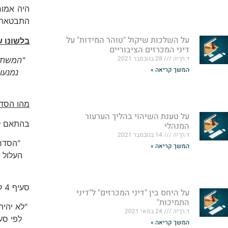
היה אמור
התבטאה ה
על השלכות שיקול "טוהר המידות" על
בלשונו 
דיני המכרזים הציבוריים
ד.רן־יה
28 בנובמבר 2021
"המשתתפ
המשך קריאה »
נמנעו
מהו הסדר
על טענת השיהוי בהליך הערעור
בהתאם לקבוע בסעי
המנהלי
ד.רן־יה
14 בנובמבר 2021
"הסדר 
המשך קריאה »
העלול 
סעיף 4 לחוק ההגבלים העסקיים קובע את
על היחס בין "דיני המכרזים" ל"דיני
התמיכות"
ד.רן־יה
24 במאי 2021
המשך קריאה »