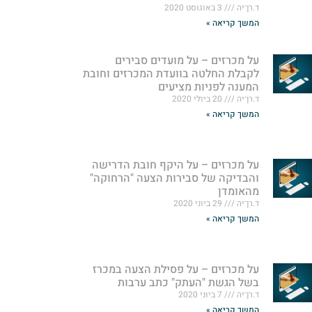
ד.רן־יה
3 באוגוסט 2020
המשך קריאה »
על מכרזים – על מועדים סבירים
לקבלת החלטה בוועדת המכרזים וחובת
המענה לפניות מציעים
ד.רן־יה
20 ביולי 2020
המשך קריאה »
על מכרזים – על היקף חובת הדרישה
והבדיקה של סבירות הצעה "הרחוקה"
מהאומדן
ד.רן־יה
29 ביוני 2020
המשך קריאה »
על מכרזים – על פסילת הצעה במכרז
בשל הגשת "העתק" כתב ערבות
ד.רן־יה
7 ביוני 2020
המשך קריאה »