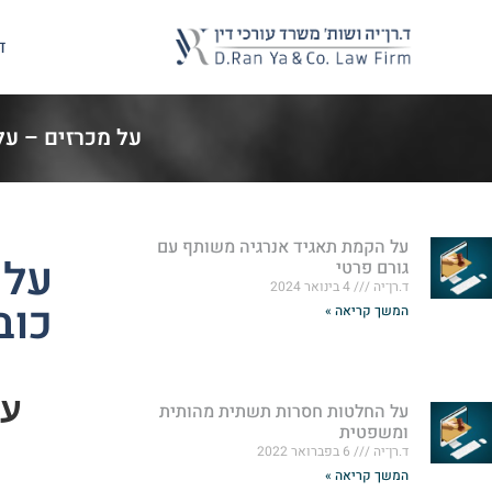
ד
על מכרזים – על 
על הקמת תאגיד אנרגיה משותף עם
על 
גורם פרטי
ד.רן־יה
4 בינואר 2024
כוב
המשך קריאה »
על
על החלטות חסרות תשתית מהותית
ומשפטית
ד.רן־יה
6 בפברואר 2022
המשך קריאה »