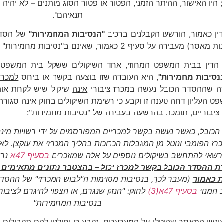
א; היו האישור, ההיתר הזמני, הפטור או פטור הסוג מותנים – לא יהי
תנאיהם".
ן כאמור, הורשעו הקבלנים ברכיב
"הנסיבות המחמירות"
של הסדר 
הדין בבית המשפט המחוזי, אחד השיקולים ששקל בית המשפט 
נסיבות מחמירות"
, היא העובדה שזו בוצעה בקשר או ביחס
למכרזי
ה שההסדר הכובל נעשה במכרז ציבורי
אינה
שיקול שיש לקחת אותו
ט העליון דחה טענה זו וקבע כי רשימת השיקולים בחוק אינה סגור
ציבוריים, תומכת בהרשעה בעבירה של "נסיבות מחמירות":
כובל, כאשר נעשה בקשר למכרזים המפורסמים על ידי רשויות מינה
ז הפומבי ונוטל מן המגבלות הכרוכות בהליך המכרזי את עוקצן. לאור
שאי להתחשב בשיקולים נוספים על אלה שמוזכרים
בסעיף 47א
נרא
ת ההסדר הכובל בקשר למכרז יכול – בהצטבר נתונים מתאימים –
 כאמור
(מעבר לכך, בנסיבות מסוימות ה"לבוש המכרזי" של ההסדר הכ
 המנוי
בסעיף 47א(3)
לחוק: "הנזק שנגרם, או הצפוי להיגרם לציבו
בנסיבות המחמירות"
ונשי המאסר שהוטלו על המערערים, נקבע כי יחולטו להם תקבולים 