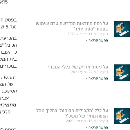
15
בפסק הדי
על רמת הוודאות הנדרשת טרם שימוש
(עד 5 שנות מאסר) מעבירה על סעיף 2 כאמור, שאינם ב"נסיבות מחמירות" (עד 3 שנות מאסר).
בפטור "ספק יחיד"
ד.רן־יה
11 באפריל 2021
בהכרעת 
המשך קריאה »
הכובל
"ב
כי העובד
בית המשפ
במכרזים 
על ניסוח מדויק של כללי המכרז
ד.רן־יה
22 במרץ 2021
"ההסדר ה
המשך קריאה »
של המכר
המשפט ר
עביר
מחמירות
על כלל "מקבילית הכוחות" בהליך נוהל
הרכיב
הצעת מחיר של משכ"ל
ד.רן־יה
15 בפברואר 2021
המשך קריאה »
בנוסף לע