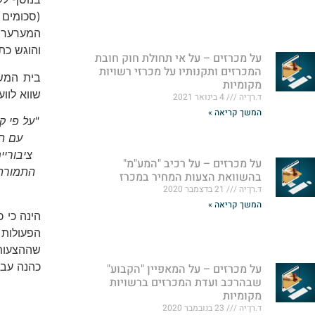
המערערים
והוגש כת
על מכרזים – על אי תחולת חוק חובת
המכרזים ותקנותיו על מכרזי רשויות
בית המש
מקומיות
שווא לוו
ד.רן־יה
4 בינואר 2021
המשך קריאה »
"על פי 
עם ה
ציבוריי
על מכרזים – על רכיב "המע"מ"
התמורה 
בהשוואת הצעות המחיר במכרז
ד.רן־יה
21 בדצמבר 2020
המשך קריאה »
הינה כי 
הפעולות 
שההצעות 
כהנה עבי
על מכרזים – על המאפיין "הקבוע"
שבהרכב ועדת המכרזים ברשויות
מקומיות
ד.רן־יה
23 בנובמבר 2020