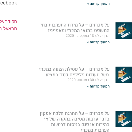
acebook
המשך קריאה »
הקודם
על 
על מכרזים – על מידת התערבות בתי
הבא
על מ
המשפט בתנאי המכרז ומאפייניו
ד.רן־יה
18 באוקטובר 2020
המשך קריאה »
על מכרזים – על פסילת הצעה במכרז
בשל חשדות פליליים כנגד המציע
ד.רן־יה
30 באוגוסט 2020
המשך קריאה »
על מכרזים – על החרגת הלכת אפקון
בדבר ערבות מטיבה במקרה של אי
בהירות או פגם בניסוח דרישות
הערבות במכרז