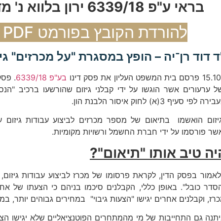
בראי ע"פ 6339/18 ירון בלווא נ' מדינת ישראל
להורדת הקובץ בפורמט PDF לחץ כאן
 דוד רן־יה – הופץ במסגרת "על מכרזים" גיליון 70 (1.20
בע"פ 6339/18
 ערעורים אשר הוגשו על ידי קבלני גיזום שהורשעו ברכיב "הנ
 סעיף 3(א) לחוק איסור הלבנת הון.
יזום הואשמו בתיאום של מספר מכרזים לביצוע עבודות גיזום ע
שר פורסמו על ידי חברת החשמל ורשויות מקומיות.
ה טיב אותו "תיאום"?
מור בפסק הדין, לקראת פרסומו של מכרז לביצוע עבודות גיזום, נ
הסדר כובל". באופן כללי, הקבלנים סיכמו בניהם כי הצעתו של
רז, וקבלנים אחרים יגישו "הצעות גיבוי" במחירים גבוהים יותר, ב
יתנה גם התחייבות של מי מהמתחרים הפוטנציאליים שלא יגישו הצע