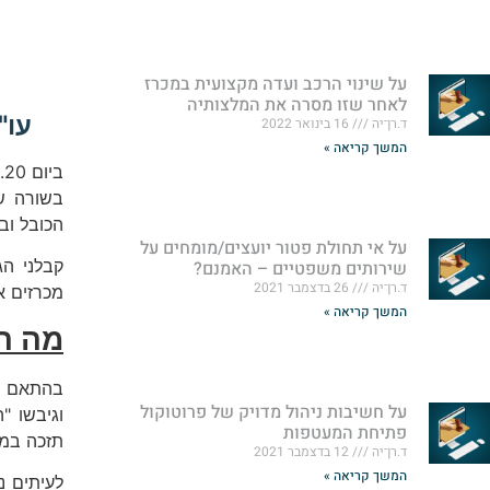
על שינוי הרכב ועדה מקצועית במכרז
לאחר שזו מסרה את המלצותיה
עו"ד
ד.רן־יה
16 בינואר 2022
המשך קריאה »
ביום 15.10.20 פרסם בית המשפט העליון את פסק דינו
בשורה של
הכובל ובעבירה לפי
על אי תחולת פטור יועצים/מומחים על
קבלני הג
שירותים משפטיים – האמנם?
ד.רן־יה
26 בדצמבר 2021
מכרזים א
המשך קריאה »
מה הי
בהתאם לא
על חשיבות ניהול מדויק של פרוטוקול
וגיבשו "
פתיחת המעטפות
תזכה במכ
ד.רן־יה
12 בדצמבר 2021
המשך קריאה »
לעיתים נ