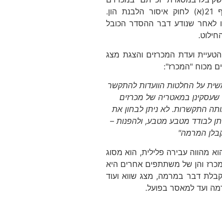
(סכומים במיליוני שקלים) וזאת בהתאם להוראת החילוט הקבועה בסעיף 21(א) לחוק איסור הלבנת הון.
לו לאחר שנודע דבר ההסדר הכובל
חילוט.
טעיית ועדת המכרזים והצגת מצג
ם מכוח "המכרז":
שית על החלטות הוועדות להתקשר
 שעסקינן במאטריה של מכרזים
ותה התקשרות. לא ניתן לבחון את
ן לבודד מטבע מטבע, ולהפנות –
לקבלן המרמה"
וא מהווה עבירה פלילית, הוא מסוג
המכרז והן של משתתפים אחרים היא
קבלת דבר במרמה, מצג שווא ועוד
רמה ועד למאסר בפועל.