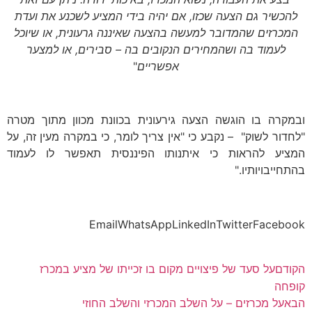
להכשיר גם הצעה שכזו, אם יהיה בידי המציע לשכנע את ועדת
המכרזים שהמדובר למעשה בהצעה שאיננה גרעונית, או שיוכל
לעמוד בה ושהמחירים הנקובים בה – סבירים, או למצער
אפשריים
"
ובמקרה בו הוגשה הצעה גירעונית בכוונת מכוון מתוך מטרה
"לחדור לשוק" – נקבע כי "אין צריך לומר, כי במקרה מעין זה, על
המציע להראות כי איתנותו הפיננסית תאפשר לו לעמוד
בהתחייבויותיו."
Email
WhatsApp
LinkedIn
Twitter
Facebook
הקודם
על סעד של פיצויים מקום בו זכייתו של מציע במכרז
קופחה
הבא
על מכרזים – על השלב המכרזי והשלב החוזי