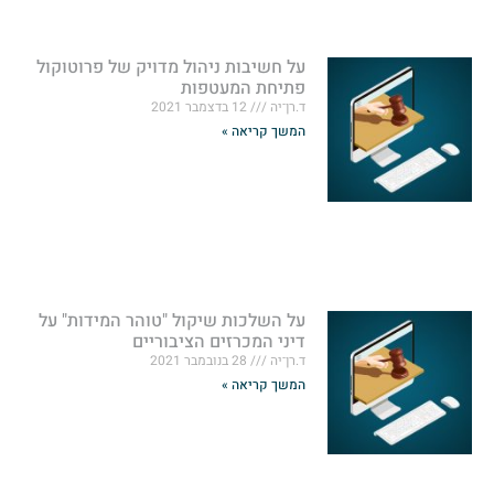
על חשיבות ניהול מדויק של פרוטוקול
פתיחת המעטפות
ד.רן־יה
12 בדצמבר 2021
המשך קריאה »
על השלכות שיקול "טוהר המידות" על
דיני המכרזים הציבוריים
ד.רן־יה
28 בנובמבר 2021
המשך קריאה »