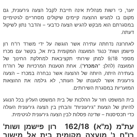
יוער, כי רשות מנהלית אינה חייבת לקבל הצעה גירעונית, גם
מקום בו למגיש ההצעה קיימים שיקולים מסחריים לגיטימיים
במסגרתם הוא מבקש להגיש הצעה כדבעי – והדבר נתון לשיקול
דעתה.
לאחרונה נדחתה עתירה אשר הוגשה על ידי משרד רו"ח רון
פישמן ושות' כנגד המועצה המקומית בית אל, בקשר עם מכרז
מספר 9/18 למתן שירותי תקציבאות למחלקת החינוך של
המועצה (להלן: "
המכרז
"). אחת הטענות המרכזיות של רוה"ח
בעתירה היתה, היותה של ההצעה אשר נבחרה במכרז – הצעה
גירעונית אשר לטענתו של העותר, לא גילמה את ההוצאות
המזעריות במסגרת השירותים.
בית המשפט חזר על ההלכות של בית המשפט העליון בכל הנוגע
להיותן של הצעות "גירעוניות" והבחין בין הצעה גירעונית העולה
כדי תכסיסנות – שדינה פסלות לבין הצעה גירעונית לגיטימית.
עת"מ (מ"א) 162/18 רון פישמן ושות'
רו"ח נ' מועצה מקומית בית אל מישור