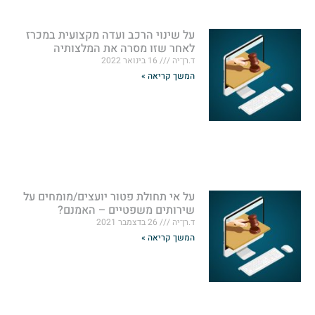
על שינוי הרכב ועדה מקצועית במכרז
לאחר שזו מסרה את המלצותיה
ד.רן־יה
16 בינואר 2022
המשך קריאה »
על אי תחולת פטור יועצים/מומחים על
שירותים משפטיים – האמנם?
ד.רן־יה
26 בדצמבר 2021
המשך קריאה »