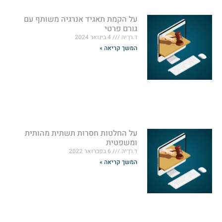
על הקמת תאגיד אנרגיה משותף עם
גורם פרטי
ד.רן־יה
4 בינואר 2024
המשך קריאה »
על החלטות חסרות תשתית מהותית
ומשפטית
ד.רן־יה
6 בפברואר 2022
המשך קריאה »