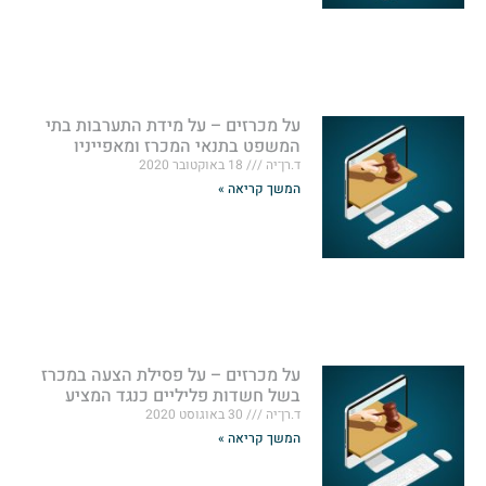
על מכרזים – על מידת התערבות בתי
המשפט בתנאי המכרז ומאפייניו
ד.רן־יה
18 באוקטובר 2020
המשך קריאה »
על מכרזים – על פסילת הצעה במכרז
בשל חשדות פליליים כנגד המציע
ד.רן־יה
30 באוגוסט 2020
המשך קריאה »