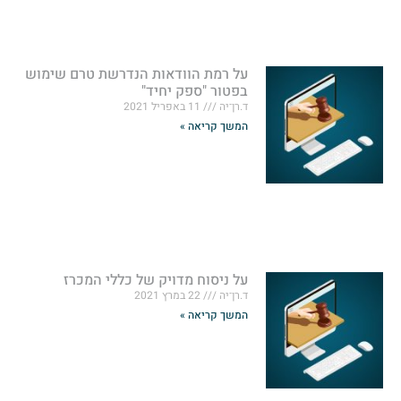
על רמת הוודאות הנדרשת טרם שימוש
בפטור "ספק יחיד"
ד.רן־יה
11 באפריל 2021
המשך קריאה »
על ניסוח מדויק של כללי המכרז
ד.רן־יה
22 במרץ 2021
המשך קריאה »