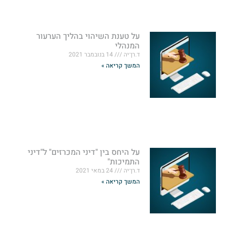
על טענת השיהוי בהליך הערעור
המנהלי
ד.רן־יה
14 בנובמבר 2021
המשך קריאה »
על היחס בין "דיני המכרזים" ל"דיני
התמיכות"
ד.רן־יה
24 במאי 2021
המשך קריאה »