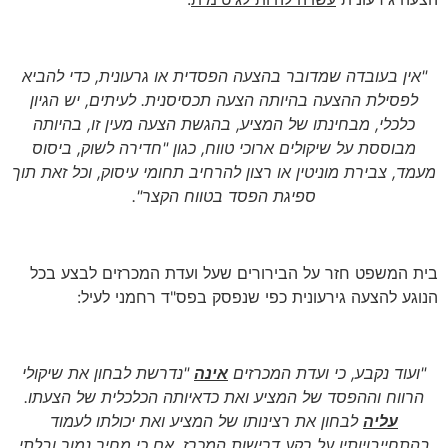
"אין בעובדה שמדובר בהצעה הפסדית או גרעונית, כדי להביא
לפסילת ההצעה בהיותה הצעה תכסיסנית. לעיתים, יש הגיון
כלכלי, מבחינתו של המציע, בהגשת הצעה מעין זו, בהיותה
מבוססת על שיקולים ארוכי טווח, כגון "חדירה לשוק, ביסוס
מעמד, צבירת מוניטין או רצון להרחיב תחומי עיסוק, וכל זאת תוך
ספיגת הפסד בטווח הקצר".
בית המשפט חזר על הבירורים שעל ועדת המכרזים לבצע בכל
הנוגע להצעה גירעונית כפי שנפסק בפס"ד רחמני לעיל:
"ועוד נקבע, כי ועדת המכרזים
אינה
"נדרשת לבחון את שיקולי
הרווח וההפסד של המציע ואת כדאיותה הכלכלית של הצעתו.
עליה
לבחון את רצינותו של המציע ואת יכולתו לעמוד
בהתחייבויותיו על רקע דרישות המכרז, אם כי מחיר נמוך ובלתי