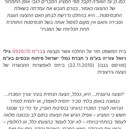
כמו כן על הוועדה לקבל מפי המציע הסברים לגבי אופן התמחור
של ההצעה כאמור, בטרם תגבש את עמדתה בשאלת
התכסיסנות… היא בהחלט נדרשת לבחון האם ההצעה הוגנת
וסבירה והאם אין מקום לפסול אותה בשל תכסיסנות החותרת
תחת תכליותיו של המכרז
"
בית המשפט חזר על ההלכה אשר נקבעה ב
בר"מ 6926/10
גילי
ויואל עזריה בע"מ נ' חברת נמלי ישראל פיתוח ונכסים בע"מ
[פורסם בנבו] (22.11.2010) ביחס לאפשרות ההכשרה של
הצעה גירעונית:
"
הצעה גרעונית… היא, ככלל, הצעה הנחזית בעיני עורך המכרז…
כנמוכה באופן בלתי סביר יחסית לאומדן, או יחסית למחיר
הנראה לעורך המכרז כהגיוני בנסיבות העניין, עד כדי כך שנוצר
חשש כי המציע – אפילו הגיש את הצעתו בתום לב ובכוונה מלאה
לעמוד בהתחייבויותיו – לא יוכל לעמוד בהצעתו כלל, או לחלופין –
יבצע את העבודה, נשוא המכרז, באיכות ירודה. ניתן עם זאת