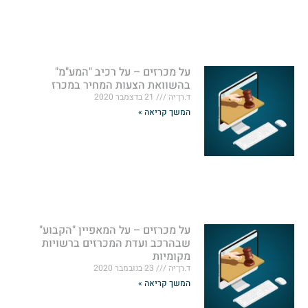
על מכרזים – על רכיב "המע"מ"
בהשוואת הצעות המחיר במכרז
ד.רן־יה
21 בדצמבר 2020
המשך קריאה »
על מכרזים – על המאפיין "הקבוע"
שבהרכב ועדת המכרזים ברשויות
מקומיות
ד.רן־יה
23 בנובמבר 2020
המשך קריאה »