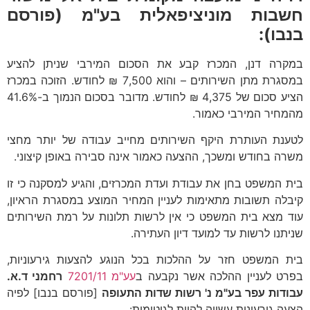
חשבות מוניציפאלית בע"מ (פורסם
בנבו):
במקרה דנן, המכרז קבע את הסכום המירבי שניתן להציע
במסגרת מתן השירותים – והוא 7,500 ₪ לחודש. הזוכה במכרז
הציע סכום של 4,375 ₪ לחודש. מדובר בסכום הנמוך ב-41.6%
מהמחיר המירבי כאמור.
לטענת העותרת היקף השירותים מחייב עבודה של יותר מחצי
משרה בחודש ומשכך, ההצעה כאמור אינה סבירה באופן קיצוני.
בית המשפט בחן את עבודת ועדת המכרזים, והגיע למסקנה כי זו
קיבלה תשובות מתאימות לעניין המחיר המוצע במסגרת הראיון,
עוד מצא בית המשפט כי אין לרשות תלונות על רמת השירותים
שניתנו לרשות עד למועד דיון העתירה.
בית המשפט חזר על ההלכות בכל הנוגע להצעות גירעוניות,
בפרט לעניין ההלכה אשר נקבעה ב
עע"מ 7201/11
רחמני ד.א.
עבודות עפר בע"מ נ' רשות שדות התעופה
[פורסם בנבו] לפיה
הצעה גירעונית
עשויה להיות לגיטימית
: