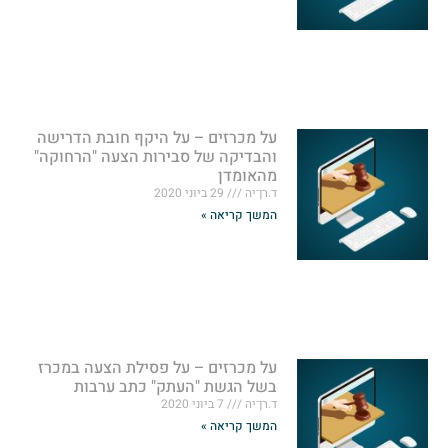
על מכרזים – על היקף חובת הדרישה
והבדיקה של סבירות הצעה "הרחוקה"
מהאומדן
ד.רן־יה
29 ביוני 2020
המשך קריאה »
על מכרזים – על פסילת הצעה במכרז
בשל הגשת "העתק" כתב ערבות
ד.רן־יה
7 ביוני 2020
המשך קריאה »