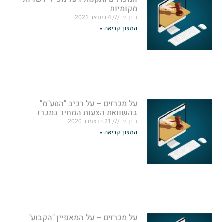
מקומיות
ד.רן־יה
4 בינואר 2021
המשך קריאה »
על מכרזים – על רכיב "המע"מ"
בהשוואת הצעות המחיר במכרז
ד.רן־יה
21 בדצמבר 2020
המשך קריאה »
על מכרזים – על המאפיין "הקבוע"