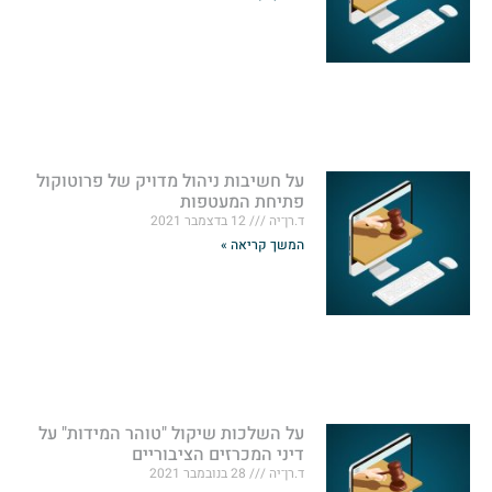
על חשיבות ניהול מדויק של פרוטוקול
פתיחת המעטפות
ד.רן־יה
12 בדצמבר 2021
המשך קריאה »
על השלכות שיקול "טוהר המידות" על
דיני המכרזים הציבוריים
ד.רן־יה
28 בנובמבר 2021