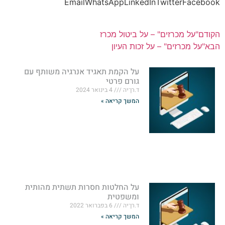
Email
WhatsApp
LinkedIn
Twitter
Facebook
הקודם
"על מכרזים" – על ביטול מכרז
הבא
"על מכרזים" – על זכות העיון
על הקמת תאגיד אנרגיה משותף עם
גורם פרטי
ד.רן־יה
4 בינואר 2024
המשך קריאה »
על החלטות חסרות תשתית מהותית
ומשפטית
ד.רן־יה
6 בפברואר 2022
המשך קריאה »