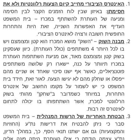
האינטרס הציבורי מחייב קיום הצעות רלוונטיות ולא את
חסימתן
: באיזון שבין לוח הזמנים הקצר לבין חסימה
ומניעה של העותרת להשתתף במכרז – בית המשפט
העדיף את האפשרות השנייה, זאת היות והתחרות
החופשית חשובה ורצויה לאינטרס הציבורי.
מבנה השוק
– "השוק" מושא המכרז הוא קטן ומצומצם ויש
בו לכל היותר 4 משתתפים (כולל העותרת). כיוון שעסקינן
בשוק קטן ומצומצם מאוד, אם מניעת השתתפות העותרת
במכרז תיוותר על כנה, יישארו רק שלושה משתתפים
פוטנציאליים, כאשר אף ישנו סיכוי שאחד או שניים מהם
ייפסלו או שחלק מהם לא יגישו הצעה. לאור זאת, חידד בית
המשפט כי יש לשמור על מקומו החשוב של אינטרס
התחרות, במיוחד כשמדובר ב"שחקן" מהותי בשוק
הרלוונטי למכרז, אשר השתתפותו בו יכולה לתחום
לאינטרס זה רבות.
הבטחת האחריות של הרשות המנהלית
– בית המשפט
סבר כי ניתן להבטיח את דרישות נת"ע (החוזיות
והמקצועיות) גם אם ישתנו תנאי הסף. כך, במהלך הדיון,
נת"ע עצמה הודתה כי אילו העותרת היתה פונה אליה