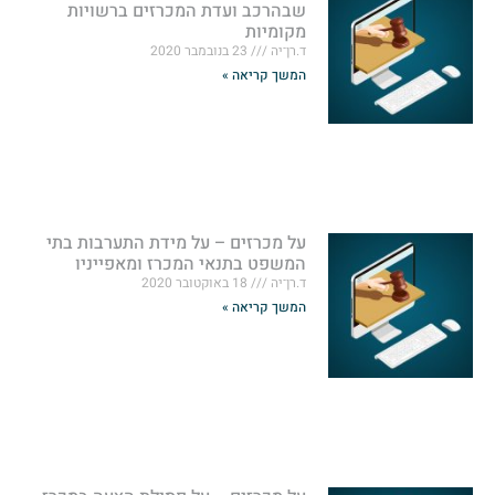
שבהרכב ועדת המכרזים ברשויות
מקומיות
ד.רן־יה
23 בנובמבר 2020
המשך קריאה »
על מכרזים – על מידת התערבות בתי
המשפט בתנאי המכרז ומאפייניו
ד.רן־יה
18 באוקטובר 2020
המשך קריאה »