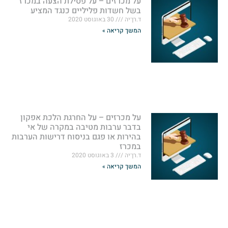
על מכרזים – על פסילת הצעה במכרז
בשל חשדות פליליים כנגד המציע
ד.רן־יה
30 באוגוסט 2020
המשך קריאה »
על מכרזים – על החרגת הלכת אפקון
בדבר ערבות מטיבה במקרה של אי
בהירות או פגם בניסוח דרישות הערבות
במכרז
ד.רן־יה
3 באוגוסט 2020
המשך קריאה »