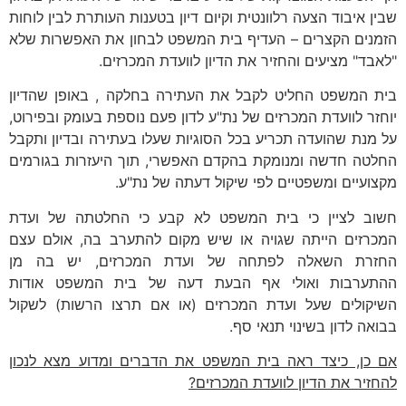
שבין איבוד הצעה רלוונטית וקיום דיון בטענות העותרת לבין לוחות
הזמנים הקצרים – העדיף בית המשפט לבחון את האפשרות שלא
"לאבד" מציעים והחזיר את הדיון לוועדת המכרזים.
בית המשפט החליט לקבל את העתירה בחלקה , באופן שהדיון
יוחזר לוועדת המכרזים של נת"ע לדון פעם נוספת בעומק ובפירוט,
על מנת שהועדה תכריע בכל הסוגיות שעלו בעתירה ובדיון ותקבל
החלטה חדשה ומנומקת בהקדם האפשרי, תוך היעזרות בגורמים
מקצועיים ומשפטיים לפי שיקול דעתה של נת"ע.
חשוב לציין כי בית המשפט לא קבע כי החלטתה של ועדת
המכרזים הייתה שגויה או שיש מקום להתערב בה, אולם עצם
החזרת השאלה לפתחה של ועדת המכרזים, יש בה מן
ההתערבות ואולי אף הבעת דעה של בית המשפט אודות
השיקולים שעל ועדת המכרזים (או אם תרצו הרשות) לשקול
בבואה לדון בשינוי תנאי סף.
אם כן, כיצד ראה בית המשפט את הדברים ומדוע מצא לנכון
להחזיר את הדיון לוועדת המכרזים?