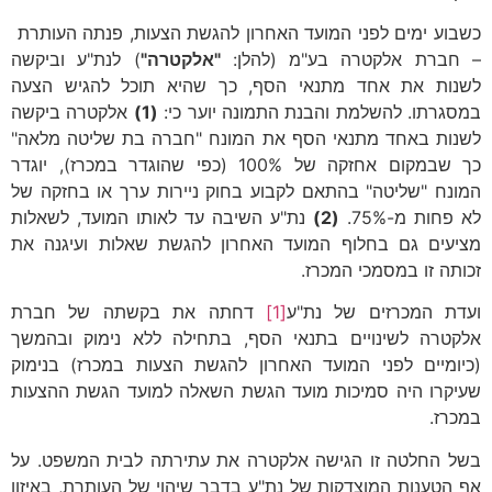
כשבוע ימים לפני המועד האחרון להגשת הצעות, פנתה העותרת
– חברת אלקטרה בע"מ (להלן:
"אלקטרה"
) לנת"ע וביקשה
לשנות את אחד מתנאי הסף, כך שהיא תוכל להגיש הצעה
במסגרתו. להשלמת והבנת התמונה יוער כי:
(1)
אלקטרה ביקשה
לשנות באחד מתנאי הסף את המונח "חברה בת שליטה מלאה"
כך שבמקום אחזקה של 100% (כפי שהוגדר במכרז), יוגדר
המונח "שליטה" בהתאם לקבוע בחוק ניירות ערך או בחזקה של
לא פחות מ-75%.
(2)
נת"ע השיבה עד לאותו המועד, לשאלות
מציעים גם בחלוף המועד האחרון להגשת שאלות ועיגנה את
זכותה זו במסמכי המכרז.
ועדת המכרזים של נת"ע
[1]
דחתה את בקשתה של חברת
אלקטרה לשינויים בתנאי הסף, בתחילה ללא נימוק ובהמשך
(כיומיים לפני המועד האחרון להגשת הצעות במכרז) בנימוק
שעיקרו היה סמיכות מועד הגשת השאלה למועד הגשת ההצעות
במכרז.
בשל החלטה זו הגישה אלקטרה את עתירתה לבית המשפט. על
אף הטענות המוצדקות של נת"ע בדבר שיהוי של העותרת, באיזון