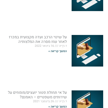
על שינוי הרכב ועדה מקצועית במכרז
לאחר שזו מסרה את המלצותיה
ד.רן־יה
16 בינואר 2022
המשך קריאה »
על אי תחולת פטור יועצים/מומחים על
שירותים משפטיים – האמנם?
ד.רן־יה
26 בדצמבר 2021
המשך קריאה »