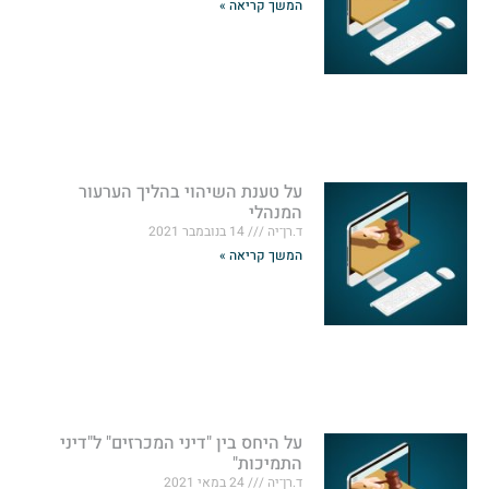
המשך קריאה »
על טענת השיהוי בהליך הערעור
המנהלי
ד.רן־יה
14 בנובמבר 2021
המשך קריאה »
על היחס בין "דיני המכרזים" ל"דיני
התמיכות"
ד.רן־יה
24 במאי 2021