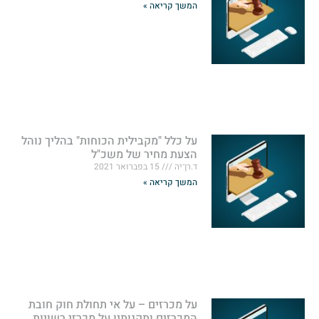
המשך קריאה »
על כלל "מקבילית הכוחות" בהליך נוהל
הצעת מחיר של משכ"ל
ד.רן־יה
15 בפברואר 2021
המשך קריאה »
על מכרזים – על אי תחולת חוק חובת
המכרזים ותקנותיו על מכרזי רשויות