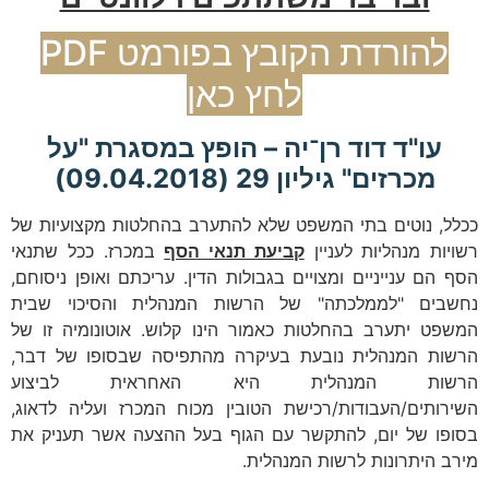
להורדת הקובץ בפורמט PDF
לחץ כאן
עו"ד דוד רן־יה – הופץ במסגרת "על
מכרזים" גיליון 29 (09.04.2018)
ככלל, נוטים בתי המשפט שלא להתערב בהחלטות מקצועיות של
רשויות מנהליות לעניין
קביעת תנאי הסף
במכרז. ככל שתנאי
הסף הם ענייניים ומצויים בגבולות הדין. עריכתם ואופן ניסוחם,
נחשבים "לממלכתה" של הרשות המנהלית והסיכוי שבית
המשפט יתערב בהחלטות כאמור הינו קלוש. אוטונומיה זו של
הרשות המנהלית נובעת בעיקרה מהתפיסה שבסופו של דבר,
הרשות המנהלית היא האחראית לביצוע
השירותים/העבודות/רכישת הטובין מכוח המכרז ועליה לדאוג,
בסופו של יום, להתקשר עם הגוף בעל ההצעה אשר תעניק את
מירב היתרונות לרשות המנהלית.