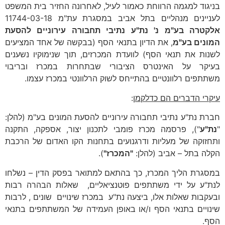
בניגוד למגמה הרווחת כאמור לעיל, לאחרונה החזיר בית המשפט
לעניינים מנהליים בתל אביב במסגרת עת"מ 11744-03-18
אלקטרה בע"מ נ' נת"ע נתיבי תחבורה עירוניים להסעת
המונים בע"מ
, את הדיון בתנאי הסף (בבקשה של אחד המציעים
לשנות את תנאי הסף) לוועדת המכרזים, תוך שנימוקיו נשענים
בעיקר על האינטרס הציבורי שבתחרות במכרז ובריבוי
משתתפים רלוונטיים בהתייחס לשוק הרלוונטי במכרז עצמו.
עיקרי הדברים הם כדלקמן
:
חברת נת"ע נתיבי תחבורה עירוניים להסעת המונים בע"מ (להלן:
"
נת"ע
"), פרסמה מכרז פומבי לתכנון יצור, אספקה, התקנה
ותחזוקה של מעליות ודרגנועים בתחנות הקו האדום של הרכבת
הקלה בתל – אביב (להלן:
"המכרז"
).
במסגרת הליך המכרז, כך בהתאם למתואר בפסק הדין – נשלחו
לנת"ע על ידי משתתפים פוטנציאליים, שאלות הבהרה רבות
ובעקבות שאלות אלו, ביצעה נת"ע במכרז שינויים שונים , לרבות
שינויים בתנאי הסף ו/או באופן העמידה של המשתתפים בתנאי
הסף.