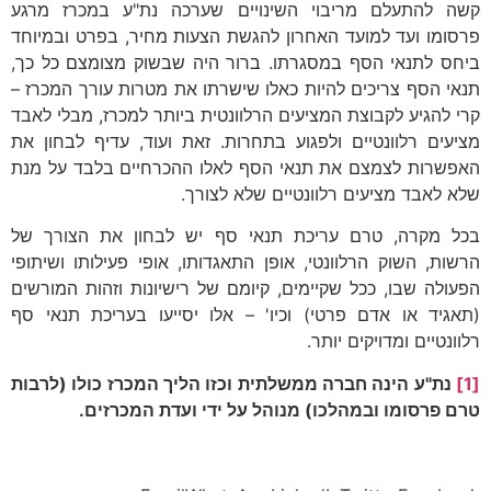
קשה להתעלם מריבוי השינויים שערכה נת"ע במכרז מרגע
פרסומו ועד למועד האחרון להגשת הצעות מחיר, בפרט ובמיוחד
ביחס לתנאי הסף במסגרתו. ברור היה שבשוק מצומצם כל כך,
תנאי הסף צריכים להיות כאלו שישרתו את מטרות עורך המכרז –
קרי להגיע לקבוצת המציעים הרלוונטית ביותר למכרז, מבלי לאבד
מציעים רלוונטיים ולפגוע בתחרות. זאת ועוד, עדיף לבחון את
האפשרות לצמצם את תנאי הסף לאלו ההכרחיים בלבד על מנת
שלא לאבד מציעים רלוונטיים שלא לצורך.
בכל מקרה, טרם עריכת תנאי סף יש לבחון את הצורך של
הרשות, השוק הרלוונטי, אופן התאגדותו, אופי פעילותו ושיתופי
הפעולה שבו, ככל שקיימים, קיומם של רישיונות וזהות המורשים
(תאגיד או אדם פרטי) וכיו' – אלו יסייעו בעריכת תנאי סף
רלוונטיים ומדויקים יותר.
[1]
נת"ע הינה חברה ממשלתית וכזו הליך המכרז כולו (לרבות
טרם פרסומו ובמהלכו) מנוהל על ידי ועדת המכרזים.