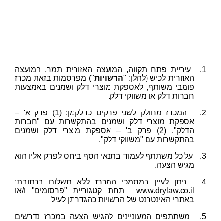
1.
עיריית פתח תקווה, המועצה האזורית תמר, המועצה
האזורית לכיש (להלן: "
הרשויות
") מפרסמות בזאת מכרז
פומבי משותף, לאספקת מוצרי דלק ושמנים באמצעות
חברות דלק או משווקי דלק.
2.
המכרז מחולק לשני פרקים כדלקמן: (1)
פרק א'
–
אספקת מוצרי דלק ושמנים בהתקשרות עם "חברות
הדלק". (2)
פרק ב'
– אספקת מוצרי דלק ושמנים
בהתקשרות עם "משווקי דלק".
3.
על כל משתתף לעמוד בתנאי הסף ביחס לפרק אליו הוא
מגיש הצעה.
4.
ניתן לעיין במסמכי המכרז ללא תשלום בכתובת:
www.drylaw.co.il
תחת קטגוריית "פרסומים" ו/או
באתרי האינטרנט של הרשויות כהגדרתן לעיל
5.
משתתפים המעוניינים להגיש הצעה במכרז נדרשים