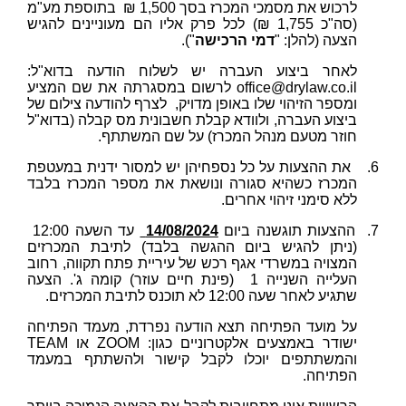
לרכוש את מסמכי המכרז בסך 1,500 ₪ בתוספת מע"מ
(סה"כ 1,755 ₪) לכל פרק אליו הם מעוניינים להגיש
הצעה (להלן:
"
דמי הרכישה
").
לאחר ביצוע העברה יש לשלוח הודעה בדוא"ל:
office@drylaw.co.il
לרשום במסגרתה את שם המציע
ומספר הזיהוי שלו באופן מדויק, לצרף להודעה צילום של
ביצוע העברה, ולוודא קבלת חשבונית מס קבלה (בדוא"ל
חוזר מטעם מנהל המכרז) על שם המשתתף.
6.
את ההצעות על כל נספחיהן יש למסור ידנית במעטפת
המכרז כשהיא סגורה ונושאת את מספר המכרז בלבד
ללא סימני זיהוי אחרים.
7.
ההצעות תוגשנה ביום
14/08/2024
עד השעה 12:00
(ניתן להגיש ביום ההגשה בלבד) לתיבת המכרזים
המצויה במשרדי אגף רכש של עיריית פתח תקווה, רחוב
העלייה השנייה 1 (פינת חיים עוזר) קומה ג'. הצעה
שתגיע לאחר שעה 12:00 לא תוכנס לתיבת המכרזים.
על מועד הפתיחה תצא הודעה נפרדת, מעמד הפתיחה
ישודר באמצעים אלקטרוניים כגון:
ZOOM
או
TEAM
והמשתתפים יוכלו לקבל קישור ולהשתתף במעמד
הפתיחה.