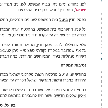
קריאה »
לפני כחודש ימים ניתן בבית המשפט לעניינים מנהלי
ישראל
, פסק דין "חריג" בנוף דיני המכרזים.
על
החלטות
בפסק הדין
ביטל
בית המשפט לעניינים מנהליים, החלטה
חסרות
תשתית
על פניו, התערבות בית המשפט בהחלטת ועדת המכרזים
מהותית
סטייה לצורך שמירה על עקרונות דיני המכרזים, ואין מח
ומשפטית
ד.רן־יה
6
אלא שבצלילה לנבכי פסק הדין, מתגלה תמונה ולפיה ב
בפברואר
2022
על אף שמדובר במקרה נקודתי ספציפי – ניתן לטעמנו
המשך
רשויות מנהליות בעידן הממוחשב המודרני. במה דברים
קריאה »
נסיבות המקרה
על שינוי
בחודש יוני 2018 פרסמה רשות מקרקעי 
הרכב
היחידה במכרז ורשות מקרקעי ישראל הכריזה על הצעתה
ועדה
מקצועית
בהתאם לתנאי המכרז על העותרת היה לשלם לרשות 
במכרז
לאחר שזו
מיליון שקלים חדשים
אשר היה להעבירם בהתאם לתנאי המכרז,
מסרה את
המלצותיה
בפועל, סכו