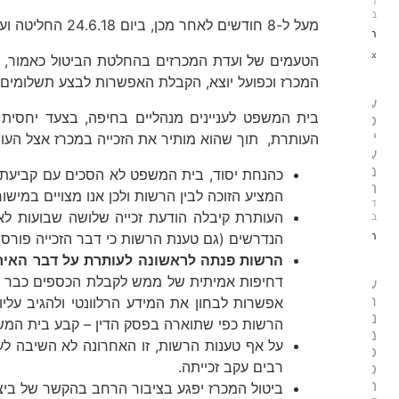
ד.רן־יה
16
בינואר 2022
מעל ל-8 חודשים לאחר מכן, ביום 24.6.18 החליטה ועדת המכרזים לבטל את זכייתה של העותרת במכרז בשל האיחור כאמור.
המשך קריאה
»
הטעמים של ועדת המכרזים בהחלטת הביטול כאמור, הי
המכרז וכפועל יוצא, הקבלת האפשרות לבצע תשלומים ב
על אי תחולת
בית המשפט לעניינים מנהליים בחיפה, בצעד יחסית
פטור
יועצים/מומחים
העותרת, תוך שהוא מותיר את הזכייה במכרז אצל העות
על שירותים
משפטיים –
כהנחת יסוד, בית המשפט לא הסכים עם קביעתה ש
האמנם?
המציע הזוכה לבין הרשות ולכן אנו מצויים במישור
ד.רן־יה
26
העותרת קיבלה הודעת זכייה שלושה שבועות לא
בדצמבר 2021
המשך קריאה »
הנדרשים (גם טענת הרשות כי דבר הזכייה פורסם
הרשות פנתה לראשונה לעותרת על דבר האיח
דחיפות אמיתית של ממש לקבלת הכספים כבר בי
על
חשיבות
אפשרות לבחון את המידע הרלוונטי ולהגיב עלי
ניהול
הרשות כפי שתוארה בפסק הדין – קבע בית המשפט 
מדויק של
על אף טענות הרשות, זו האחרונה לא השיבה ל
פרוטוקול
רבים עקב זכייתה.
פתיחת
המעטפות
ביטול המכרז יפגע בציבור הרחב בהקשר של ביצוע