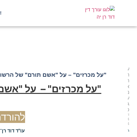
ד
"על מכרזים" – על "אשם תו
על
"על מכרזים" – על "אשם תורם" של הרשות ו
הקמת
תאגיד
"על מכרזים" – על "אשם 
אנרגיה
משותף
עם
גורם
פרטי
להורדת הק
ד.רן־יה
4 בינואר
2024
עו"ד דוד רן־יה 
המשך