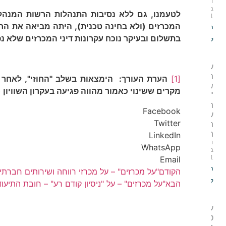
ד.רן־יה
12
בדצמבר
לטעמנו, גם ללא נסיבות התנהלות הרשות המנהל
2021
המכרזים (ולא בחינה טכנית), היתה מביאה את הרש
המשך
בתשלום ובעיקר נוכח עקרונות דיני המכרזים שלא נפ
קריאה »
על
השלכות
[1]
הערת העורך: הימצאות בשלב "החוזי", לאחר 
שיקול
מקרים ששינוי כאמור מהווה פגיעה בעקרון השוויון 
"טוהר
המידות"
Facebook
על דיני
Twitter
המכרזים
הציבוריים
LinkedIn
ד.רן־יה
28
WhatsApp
בנובמבר
2021
Email
המשך
הקודם
"על מכרזים" – על מכרזי רווחה ושירותים חברתי
קריאה »
הבא
"על מכרזים" – על "ניסיון קודם רע" – חובת התיעו
על
טענת