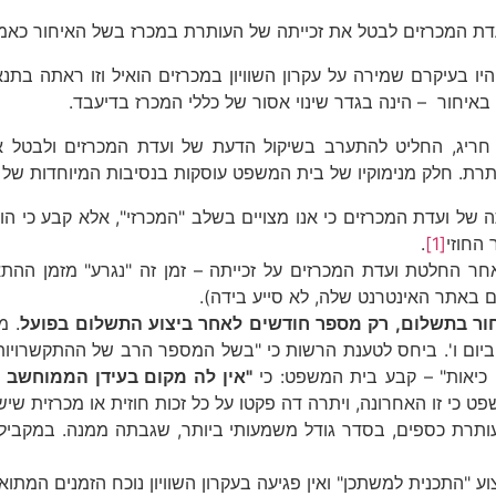
ו בעיקרם שמירה על עקרון השוויון במכרזים הואיל וזו ראתה בתנ
איחור – הינה בגדר שינוי אסור של כללי המכרז בדיעבד.
 חריג, החליט להתערב בשיקול הדעת של ועדת המכרזים ולבטל
רת. חלק מנימוקיו של בית המשפט עוסקות בנסיבות המיוחדות של 
ל ועדת המכרזים כי אנו מצויים בשלב "המכרזי", אלא קבע כי הו
 החוזי
[1]
.
חר החלטת ועדת המכרזים על זכייתה – זמן זה "נגרע" מזמן ההת
 באתר האינטרנט שלה, לא סייע בידה).
ור בתשלום, רק מספר חודשים לאחר ביצוע התשלום בפועל
. מ
ום ו'. ביחס לטענת הרשות כי "בשל המספר הרב של ההתקשרויות 
ו כיאות" – קבע בית המשפט: כי
"אין לה מקום בעידן הממוחשב ד
כי זו האחרונה, ויתרה דה פקטו על כל זכות חוזית או מכרזית שיש
עותרת כספים, בסדר גודל משמעותי ביותר, שגבתה ממנה. במקביל
 "התכנית למשתכן" ואין פגיעה בעקרון השוויון נוכח הזמנים המתוא