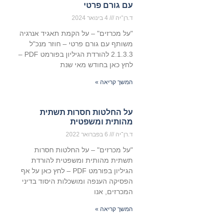
עם גורם פרטי
ד.רן־יה
4 בינואר 2024
"על מכרזים" – על הקמת תאגיד אנרגיה
משותף עם גורם פרטי – חוזר מנכ"ל
2.1.3.3 להורדת הגיליון בפורמט PDF –
לחץ כאן בחודש מאי שנת
המשך קריאה »
על החלטות חסרות תשתית
מהותית ומשפטית
ד.רן־יה
6 בפברואר 2022
"על מכרזים" – על החלטות חסרות
תשתית מהותית ומשפטית להורדת
הגיליון בפורמט PDF – לחץ כאן על אף
הפסיקה הענפה ומושכלות היסוד בדיני
המכרזים, אנו
המשך קריאה »