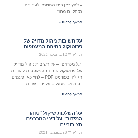
– לחץ כאן בית המשפט לעניינים
מנהליים מחוז
המשך קריאה »
על חשיבות ניהול מדויק של
פרוטוקול פתיחת המעטפות
ד.רן־יה
12 בדצמבר 2021
"על מכרזים" – על חשיבות ניהול מדויק
של פרוטוקול פתיחת המעטפות להורדת
הגיליון בפורמט PDF – לחץ כאן פעמים
רבות אנו נשאלים על ידי רשויות
המשך קריאה »
על השלכות שיקול "טוהר
המידות" על דיני המכרזים
הציבוריים
ד.רן־יה
28 בנובמבר 2021