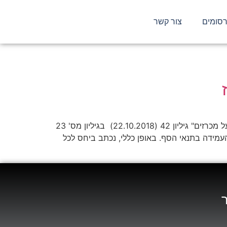
סומים
צור קשר
על השלמות מסמכים לצורך ניקוד איכות במכרז להורדת הקובץ בפורמט PDF לחץ כאן עו"ד דוד רן־יה – הופץ במסגרת "על מכרזים" גיליון 42 (22.10.2018) בגיליון מס' 23
מידה בתנאי הסף. באופן כללי, נכתב ביחס לכל