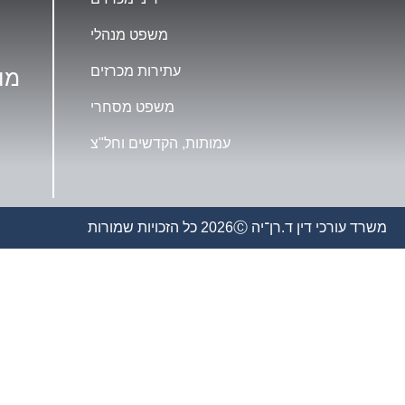
משפט מנהלי
עתירות מכרזים
מו
משפט מסחרי
עמותות, הקדשים וחל"צ
משרד עורכי דין ד.רן־יה 2026Ⓒ כל הזכויות שמורות