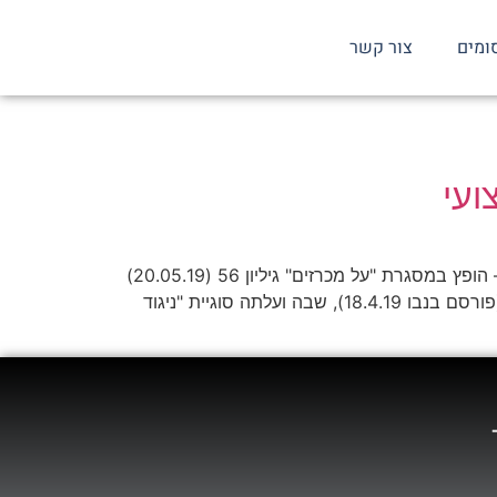
ומים
צור קשר
על ניגוד עניינים מכרזים – חלק 1: ניגודי עניינים של היועץ המקצועי להורדת הקובץ בפורמט PDF לחץ כאן עו"ד דוד רן־יה – הופץ במסגרת "על מכרזים" גיליון 56 (20.05.19)
לאחרונה במסגרת עת"מ (י-ם) 71629-03-19 ראואל בע"מ נ' הרשות הארצית לכבאות והצלה – המשרד לביטחון פנים (פורסם בנבו 18.4.19), שבה ועלתה סוגיית "ניגוד