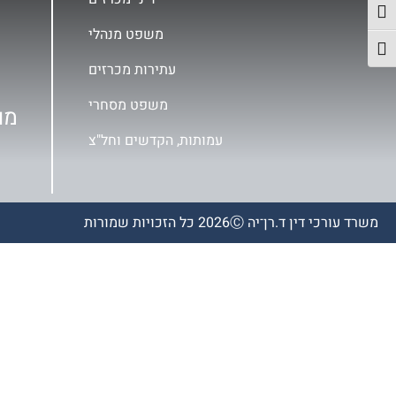
פעל/כבה ניגודיות גבוהה
משפט מנהלי
תג גודל גופן
עתירות מכרזים
משפט מסחרי
מו
עמותות, הקדשים וחל"צ
משרד עורכי דין ד.רן־יה 2026Ⓒ כל הזכויות שמורות