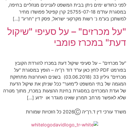
לפני כחודש ימים ניתן בבית המשפט לעניינים מנהליים בחיפה,
במסגרת עת"מ 25755-07-18 קרן קפיטל פפושדו מחיר
למשתכן בע"מ נ' רשות מקרקעי ישראל, פסק דין "חריג" […]
"על מכרזים" – על סעיפי "שיקול
דעת" במכרז פומבי
"על מכרזים" – על סעיפי שיקול דעת במכרז להורדת הקובץ
בפורמט PDF לחץ כאן עו"ד דוד רן־יה – הופץ במסגרת "על
מכרזים" גיליון 33 (03.06.2018) בשנים האחרונות מתחזקת
המגמה של בתי המשפט ל"מזער" ככל שניתן את שיקול הדעת
של ועדת המכרזים במסגרת בחינת ההצעות במכרז, מתוך מטרה
שלא לאפשר מרחב תמרון שאינו מוגדר או ידוע […]
משרד עורכי דין ד.רן־יה 2026Ⓒ כל הזכויות שמורות