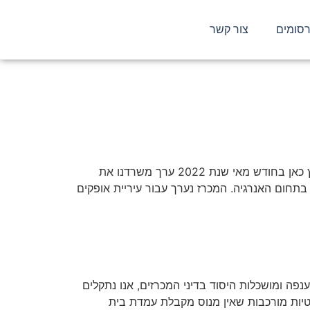
סומים
צור קשר
"על מכרזים" – על הקמת תאגיד אנרגיה משותף עם גורם פרטי – חוזר מנכ"ל 2.1.3.3 להורדת הגיליון בפורמט PDF – לחץ כאן בחודש מאי שנת 2022 ערך משרדנו את
בתחום האנרגיה. המכרז נערך עבור עיריית אופקים
רדת הגיליון בפורמט PDF – לחץ כאן על אף הפסיקה הענפה ומושכלות היסוד בדיני המכרזים, אנו נתקלים
יות מורכבות שאין מנוס מקבלת עמדת בית