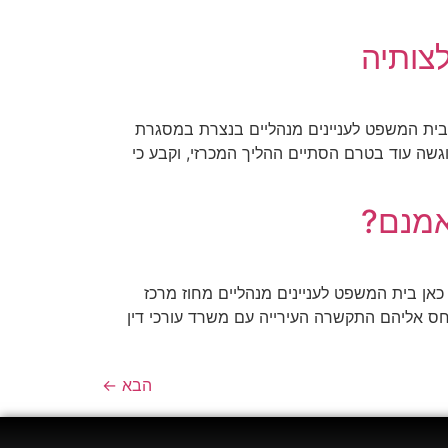
צותיה
עדה מקצועית במכרז לאחר שזו נתנה המלצותיה להורדת הגיליון בפורמט PDF – לחץ כאן בית המשפט לעניינים מנהליים בנצרת במסגרת
 אשר הוגשה עוד בטרם הסתיים ההליך המכרזי, וקבע כי
אמנם?
תחולת פטור יועצים/מומחים על שירותים משפטיים – האמנם? להורדת הגיליון בפורמט PDF – לחץ כאן בית המשפט לעניינים מנהליים מחוז מרכז
ריית כפר יונה ואח' (16.12.21), קבע כי השירותים אשר ביחס אליהם התקשרה העירייה עם משרד עורכי דין
הבא
←