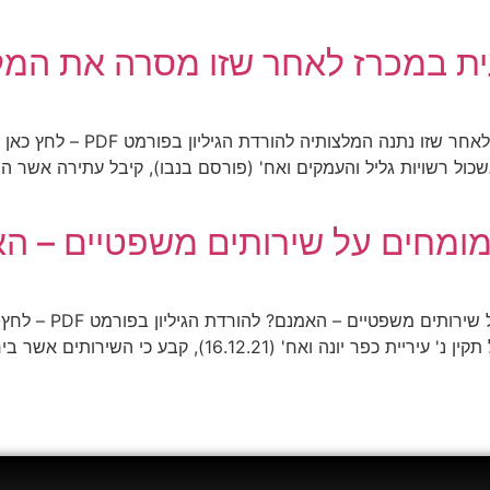
עית במכרז לאחר שזו מסרה את המל
"על מכרזים" – על שינוי הרכב ו
' איגוד ערים אשכול רשויות גליל והעמקים ואח' (פורסם בנבו), קיבל עתירה
/מומחים על שירותים משפטיים – ה
"על מכרזים" – על אי 
במסגרת עת"מ 5956-12-20 עורכי דין לקידום מנהל תקין נ' עי