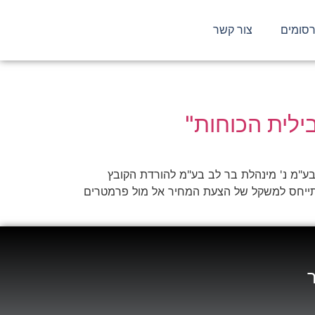
סומים
צור קשר
בילית הכוחות"
י ת"מ 61913-03-16 ע.ת.מ – ערוצי מדידה ותשתיות בע"מ נ' מינהלת בר לב בע"מ להורדת הקובץ
כלל "מקבילית הכוחות" בדיני המכרזים המתייחס למשקל של הצעת המחיר אל מול פרמטרים