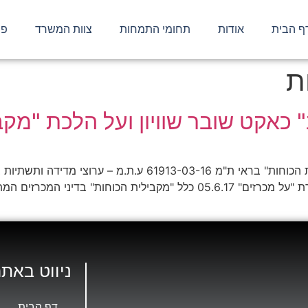
ף הבית
אודות
תחומי התמחות
צוות המשרד
פר
ת
ב" כאקט שובר שוויון ועל הלכת "מק
על "ניסיון טוב" כאקט שובר שוויון ועל הלכת "מקבילית הכוחות" ברא
בפורמט PDF לחץ כאן עו"ד דוד רן־יה – הופץ במסגרת "על מכרזים" 05.6.17 
ניווט באתר
דף הבית