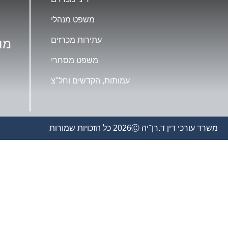
משפט מנהלי
עתירות מכרזים
מו
משפט מסחרי
עמותות, הקדשים וחל"צ
משרד עורכי דין ד.רן־יה 2026Ⓒ כל הזכויות שמורות