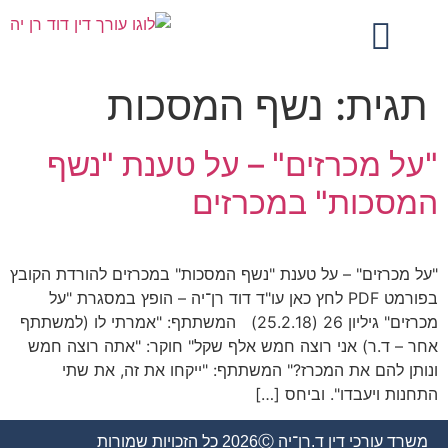
תגית:
נשף המסכות
"על מכרזים" – על טענת "נשף
המסכות" במכרזים
"על מכרזים" – על טענת "נשף המסכות" במכרזים להורדת הקובץ
בפורמט PDF לחץ כאן עו"ד דוד רן־יה – הופץ במסגרת "על
מכרזים" גיליון 26 (25.2.18) המשתתף: "אמרתי לו (למשתתף
אחר – ד.ר) אני רוצה חמש אלף שקל" חוקר: "אתה רוצה חמש
ונותן להם את המכרז?" המשתתף: "ייקחו את זה, את שתי
התחנות ויעבדו". וביחס […]
משרד עורכי דין ד.רן־יה 2026Ⓒ כל הזכויות שמורות